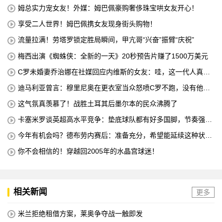
姆总实力宠女友！外媒：姆巴佩豪购奢侈珠宝哄女友开心！
享受二人世界！姆巴佩携女友现身街头购物！
流量拉满！劳塔罗锁定胜局瞬间，甲亢哥“兴奋”振臂“庆祝”
梅西出演《蜘蛛侠：全新的一天》20秒预告片赚了1500万美元
C罗未婚妻乔治娜在社媒回应内维斯的女友：哇，这一代人真劲
儿
迪马利亚曾言：穆里尼奥在更衣室当众怒喷C罗不跑，没有他不
敢惹
这气氛真羡慕了！战胜土耳其后墨尔本的民众沸腾了
卡塞米罗谈英超高水平竞争：垫底球队都有好多国脚，节奏强度
太高
今年有机会吗？德布劳内赛后：准备充分，希望能延续这种状
态！
你不会相信的！穿越回2005年的水晶宫球迷！
相关新闻
更多
米兰拒绝租借方案，莱奥争夺战一触即发