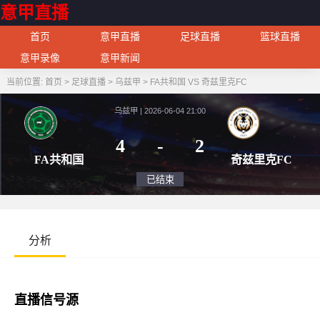
意甲直播
首页
意甲直播
足球直播
篮球直播
意甲录像
意甲新闻
当前位置:
首页
>
足球直播
>
乌兹甲
>
FA共和国 VS 奇兹里克FC
乌兹甲 | 2026-06-04 21:00
4
-
2
FA共和国
奇兹里
已结束
分析
直播信号源