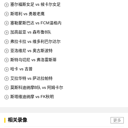
塞尔福斯女足 vs 候卡尔女足
斯塔利 vs 勇敢老鹰
塞勒蒙斯巴达 vs FCM温格内
加高兹亚 vs 森布鲁B队
弗拉卡拉 vs 维多利巴尔达尔
亚洛维尼 vs 奥古斯波特
斯特乌切尼 vs 弗洛雷斯蒂
哈卡 vs 吉普
艾拉华特 vs 萨达拉帕特
莫斯科迪纳摩B队 vs 阿姆卡尔
斯塔维迪纳摩 vs FK秋明
相关录像
更多