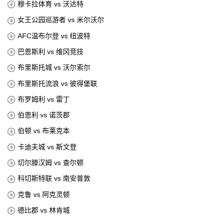
穆卡拉体育 vs 沃达特
女王公园巡游者 vs 米尔沃尔
AFC温布尔登 vs 纽波特
巴恩斯利 vs 维冈竞技
布里斯托城 vs 沃尔索尔
布里斯托流浪 vs 彼得堡联
布罗姆利 vs 雷丁
伯恩利 vs 诺茨郡
伯顿 vs 布莱克本
卡迪夫城 vs 斯文登
切尔滕汉姆 vs 查尔顿
科切斯特联 vs 南安普敦
克鲁 vs 阿克灵顿
德比郡 vs 林肯城