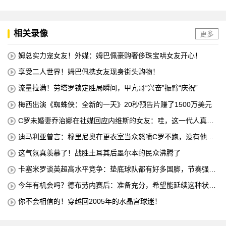
相关录像
更多
姆总实力宠女友！外媒：姆巴佩豪购奢侈珠宝哄女友开心！
享受二人世界！姆巴佩携女友现身街头购物！
流量拉满！劳塔罗锁定胜局瞬间，甲亢哥“兴奋”振臂“庆祝”
梅西出演《蜘蛛侠：全新的一天》20秒预告片赚了1500万美元
C罗未婚妻乔治娜在社媒回应内维斯的女友：哇，这一代人真劲
儿
迪马利亚曾言：穆里尼奥在更衣室当众怒喷C罗不跑，没有他不
敢惹
这气氛真羡慕了！战胜土耳其后墨尔本的民众沸腾了
卡塞米罗谈英超高水平竞争：垫底球队都有好多国脚，节奏强度
太高
今年有机会吗？德布劳内赛后：准备充分，希望能延续这种状
态！
你不会相信的！穿越回2005年的水晶宫球迷！