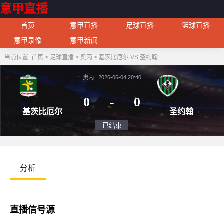
意甲直播
首页
意甲直播
足球直播
篮球直播
意甲录像
意甲新闻
当前位置:
首页
>
足球直播
>
奥丙
>
基茨比厄尔 VS 圣约翰
奥丙 | 2026-06-04 20:40
0
-
0
基茨比厄尔
圣
已结束
分析
直播信号源