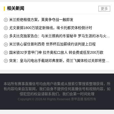
相关新闻
更多
米兰拒绝租借方案，莱奥争夺战一触即发
尤文豪掷1800万锁定新锋线，埃卡托都灵体检倒计时
多夫比克独家告白：与米兰擦肩的冬窗秘辛 罗马生涯的冰与火之
歌
米兰铁心留住普利西奇 世界杯后加薪续约谈判提上日程
国米锁32岁意甲门神 拉齐奥松口放人 转会费或低至200万欧
突发：皇马闪电出手截胡邓弗里斯，荷兰飞翼体检过关即将登陆
伯纳乌
本站所有赛事直播信号均由用户收集或从搜索引擎搜索整理获得，所
有内容均来自互联网，我们自身不提供任何直播信号和视频内容，如
侵犯您的权益请联系我们，我们会第一时间处理
Copyright © 2026 All Rights Reserved 意甲直播 版权所有