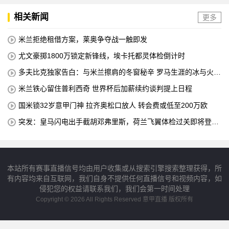
相关新闻
更多
米兰拒绝租借方案，莱奥争夺战一触即发
尤文豪掷1800万锁定新锋线，埃卡托都灵体检倒计时
多夫比克独家告白：与米兰擦肩的冬窗秘辛 罗马生涯的冰与火之
歌
米兰铁心留住普利西奇 世界杯后加薪续约谈判提上日程
国米锁32岁意甲门神 拉齐奥松口放人 转会费或低至200万欧
突发：皇马闪电出手截胡邓弗里斯，荷兰飞翼体检过关即将登陆
伯纳乌
本站所有赛事直播信号均由用户收集或从搜索引擎搜索整理获得，所
有内容均来自互联网，我们自身不提供任何直播信号和视频内容，如
侵犯您的权益请联系我们，我们会第一时间处理
Copyright © 2026 All Rights Reserved 意甲直播 版权所有