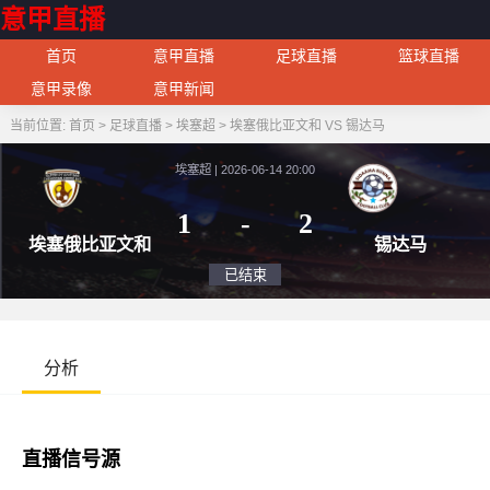
意甲直播
首页
意甲直播
足球直播
篮球直播
意甲录像
意甲新闻
当前位置:
首页
>
足球直播
>
埃塞超
>
埃塞俄比亚文和 VS 锡达马
埃塞超 | 2026-06-14 20:00
1
-
2
埃塞俄比亚文和
锡
已结束
分析
直播信号源