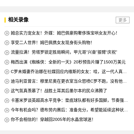
相关录像
更多
姆总实力宠女友！外媒：姆巴佩豪购奢侈珠宝哄女友开心！
享受二人世界！姆巴佩携女友现身街头购物！
流量拉满！劳塔罗锁定胜局瞬间，甲亢哥“兴奋”振臂“庆祝”
梅西出演《蜘蛛侠：全新的一天》20秒预告片赚了1500万美元
C罗未婚妻乔治娜在社媒回应内维斯的女友：哇，这一代人真劲
儿
迪马利亚曾言：穆里尼奥在更衣室当众怒喷C罗不跑，没有他不
敢惹
这气氛真羡慕了！战胜土耳其后墨尔本的民众沸腾了
卡塞米罗谈英超高水平竞争：垫底球队都有好多国脚，节奏强度
太高
今年有机会吗？德布劳内赛后：准备充分，希望能延续这种状
态！
你不会相信的！穿越回2005年的水晶宫球迷！