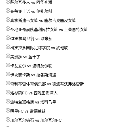
萨尔瓦多人 vs 阿华查潘
桑蒂亚圭诺 vs 伊扎尔科
真拿斯迪卡女篮 vs 塞尔吉奥塞皮女篮
圣地亚哥晨队基利库拉女篮 vs 上普恩特女篮
CDB拉乌尼翁 vs 欧米茄
科罗拉多国际足球学院 vs 犹他联
美洲狮 vs 蓝十字
卡瓦立尔 vs 波特莫尔联
伊坎麥卡斯 vs 拉各斯海盜
奇利布雷体育俱乐部 vs 德波蒂沃弗洛雷斯
洛杉矶FC vs 西雅图海湾人
波特兰班格斯 vs 塔科马星
明星FC vs 雷德兰兹
加尔瓦尔钻石 vs 加尔瓦尔FC