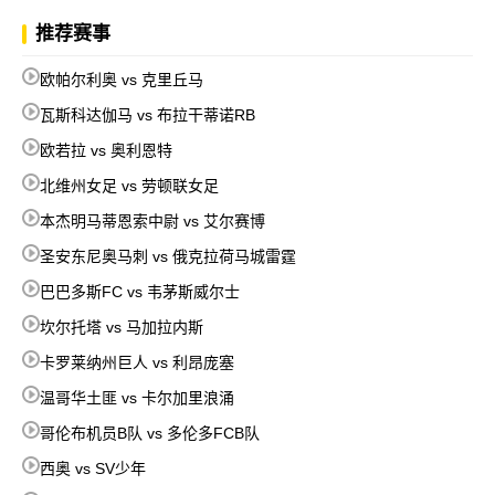
推荐赛事
欧帕尔利奥 vs 克里丘马
瓦斯科达伽马 vs 布拉干蒂诺RB
欧若拉 vs 奥利恩特
北维州女足 vs 劳顿联女足
本杰明马蒂恩索中尉 vs 艾尔赛博
圣安东尼奥马刺 vs 俄克拉荷马城雷霆
巴巴多斯FC vs 韦茅斯威尔士
坎尔托塔 vs 马加拉内斯
卡罗莱纳州巨人 vs 利昂庞塞
温哥华土匪 vs 卡尔加里浪涌
哥伦布机员B队 vs 多伦多FCB队
西奥 vs SV少年