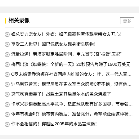
相关录像
更多
姆总实力宠女友！外媒：姆巴佩豪购奢侈珠宝哄女友开心！
享受二人世界！姆巴佩携女友现身街头购物！
流量拉满！劳塔罗锁定胜局瞬间，甲亢哥“兴奋”振臂“庆祝”
梅西出演《蜘蛛侠：全新的一天》20秒预告片赚了1500万美元
C罗未婚妻乔治娜在社媒回应内维斯的女友：哇，这一代人真劲
儿
迪马利亚曾言：穆里尼奥在更衣室当众怒喷C罗不跑，没有他不
敢惹
这气氛真羡慕了！战胜土耳其后墨尔本的民众沸腾了
卡塞米罗谈英超高水平竞争：垫底球队都有好多国脚，节奏强度
太高
今年有机会吗？德布劳内赛后：准备充分，希望能延续这种状
态！
你不会相信的！穿越回2005年的水晶宫球迷！