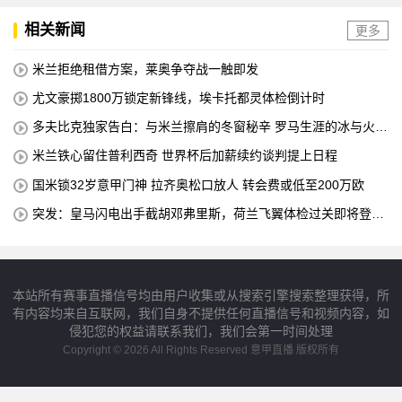
相关新闻
更多
米兰拒绝租借方案，莱奥争夺战一触即发
尤文豪掷1800万锁定新锋线，埃卡托都灵体检倒计时
多夫比克独家告白：与米兰擦肩的冬窗秘辛 罗马生涯的冰与火之
歌
米兰铁心留住普利西奇 世界杯后加薪续约谈判提上日程
国米锁32岁意甲门神 拉齐奥松口放人 转会费或低至200万欧
突发：皇马闪电出手截胡邓弗里斯，荷兰飞翼体检过关即将登陆
伯纳乌
本站所有赛事直播信号均由用户收集或从搜索引擎搜索整理获得，所
有内容均来自互联网，我们自身不提供任何直播信号和视频内容，如
侵犯您的权益请联系我们，我们会第一时间处理
Copyright © 2026 All Rights Reserved 意甲直播 版权所有