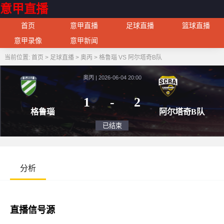
意甲直播
首页
意甲直播
足球直播
篮球直播
意甲录像
意甲新闻
当前位置:
首页
>
足球直播
>
奥丙
>
格鲁瑙 VS 阿尔塔奇B队
奥丙 | 2026-06-04 20:00
1
-
2
格鲁瑙
阿尔塔
已结束
分析
直播信号源