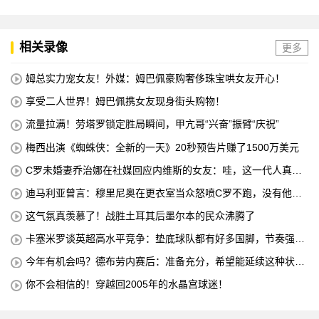
相关录像
更多
姆总实力宠女友！外媒：姆巴佩豪购奢侈珠宝哄女友开心！
享受二人世界！姆巴佩携女友现身街头购物！
流量拉满！劳塔罗锁定胜局瞬间，甲亢哥“兴奋”振臂“庆祝”
梅西出演《蜘蛛侠：全新的一天》20秒预告片赚了1500万美元
C罗未婚妻乔治娜在社媒回应内维斯的女友：哇，这一代人真劲
儿
迪马利亚曾言：穆里尼奥在更衣室当众怒喷C罗不跑，没有他不
敢惹
这气氛真羡慕了！战胜土耳其后墨尔本的民众沸腾了
卡塞米罗谈英超高水平竞争：垫底球队都有好多国脚，节奏强度
太高
今年有机会吗？德布劳内赛后：准备充分，希望能延续这种状
态！
你不会相信的！穿越回2005年的水晶宫球迷！