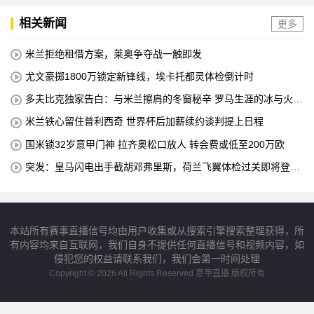
相关新闻
更多
米兰拒绝租借方案，莱奥争夺战一触即发
尤文豪掷1800万锁定新锋线，埃卡托都灵体检倒计时
多夫比克独家告白：与米兰擦肩的冬窗秘辛 罗马生涯的冰与火之
歌
米兰铁心留住普利西奇 世界杯后加薪续约谈判提上日程
国米锁32岁意甲门神 拉齐奥松口放人 转会费或低至200万欧
突发：皇马闪电出手截胡邓弗里斯，荷兰飞翼体检过关即将登陆
伯纳乌
本站所有赛事直播信号均由用户收集或从搜索引擎搜索整理获得，所
有内容均来自互联网，我们自身不提供任何直播信号和视频内容，如
侵犯您的权益请联系我们，我们会第一时间处理
Copyright © 2026 All Rights Reserved 意甲直播 版权所有