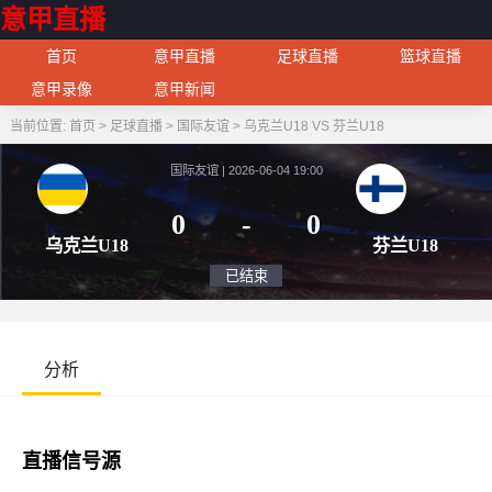
意甲直播
首页
意甲直播
足球直播
篮球直播
意甲录像
意甲新闻
当前位置:
首页
>
足球直播
>
国际友谊
>
乌克兰U18 VS 芬兰U18
国际友谊 | 2026-06-04 19:00
0
-
0
乌克兰U18
芬兰
已结束
分析
直播信号源