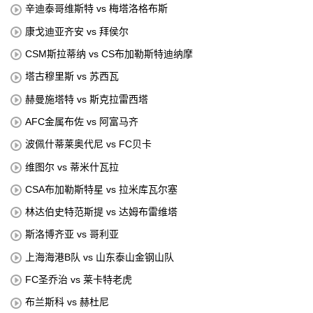
辛迪泰哥维斯特 vs 梅塔洛格布斯
康戈迪亚齐安 vs 拜侯尔
CSM斯拉蒂纳 vs CS布加勒斯特迪纳摩
塔古穆里斯 vs 苏西瓦
赫曼施塔特 vs 斯克拉雷西塔
AFC金属布佐 vs 阿富马齐
波佩什蒂莱奥代尼 vs FC贝卡
维图尔 vs 蒂米什瓦拉
CSA布加勒斯特星 vs 拉米库瓦尔塞
林达伯史特范斯提 vs 达姆布雷维塔
斯洛博齐亚 vs 哥利亚
上海海港B队 vs 山东泰山金钢山队
FC圣乔治 vs 莱卡特老虎
布兰斯科 vs 赫杜尼