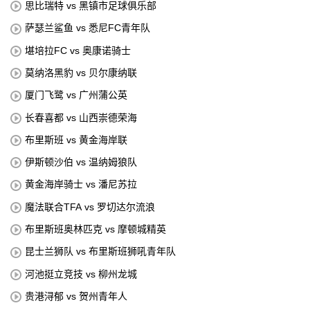
思比瑞特 vs 黑镇市足球俱乐部
萨瑟兰鲨鱼 vs 悉尼FC青年队
堪培拉FC vs 奥康诺骑士
莫纳洛黑豹 vs 贝尔康纳联
厦门飞鹭 vs 广州蒲公英
长春喜都 vs 山西崇德荣海
布里斯班 vs 黄金海岸联
伊斯顿沙伯 vs 温纳姆狼队
黄金海岸骑士 vs 潘尼苏拉
魔法联合TFA vs 罗切达尔流浪
布里斯班奥林匹克 vs 摩顿城精英
昆士兰狮队 vs 布里斯班狮吼青年队
河池挺立竞技 vs 柳州龙城
贵港浔郁 vs 贺州青年人