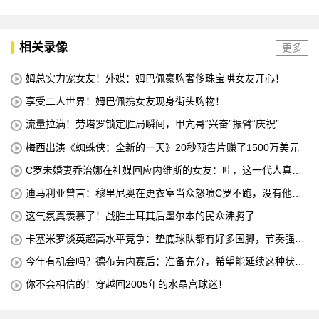
相关录像
更多
姆总实力宠女友！外媒：姆巴佩豪购奢侈珠宝哄女友开心！
享受二人世界！姆巴佩携女友现身街头购物！
流量拉满！劳塔罗锁定胜局瞬间，甲亢哥“兴奋”振臂“庆祝”
梅西出演《蜘蛛侠：全新的一天》20秒预告片赚了1500万美元
C罗未婚妻乔治娜在社媒回应内维斯的女友：哇，这一代人真劲
儿
迪马利亚曾言：穆里尼奥在更衣室当众怒喷C罗不跑，没有他不
敢惹
这气氛真羡慕了！战胜土耳其后墨尔本的民众沸腾了
卡塞米罗谈英超高水平竞争：垫底球队都有好多国脚，节奏强度
太高
今年有机会吗？德布劳内赛后：准备充分，希望能延续这种状
态！
你不会相信的！穿越回2005年的水晶宫球迷！