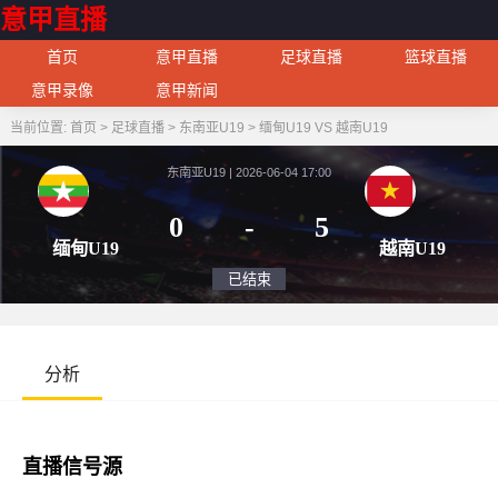
意甲直播
首页
意甲直播
足球直播
篮球直播
意甲录像
意甲新闻
当前位置:
首页
>
足球直播
>
东南亚U19
>
缅甸U19 VS 越南U19
东南亚U19 | 2026-06-04 17:00
0
-
5
缅甸U19
越南
已结束
分析
直播信号源