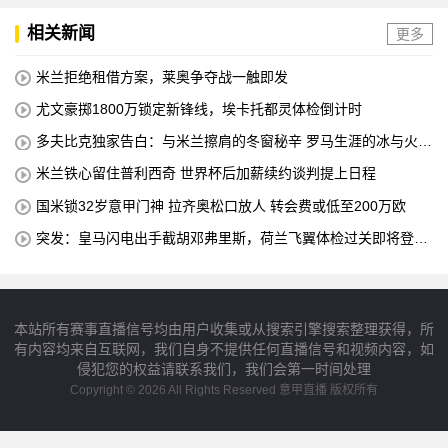
相关新闻
更多
米兰拒绝租借方案，莱奥争夺战一触即发
尤文豪掷1800万锁定新锋线，埃卡托都灵体检倒计时
多夫比克独家告白：与米兰擦肩的冬窗秘辛 罗马生涯的冰与火之
歌
米兰铁心留住普利西奇 世界杯后加薪续约谈判提上日程
国米锁32岁意甲门神 拉齐奥松口放人 转会费或低至200万欧
突发：皇马闪电出手截胡邓弗里斯，荷兰飞翼体检过关即将登陆
伯纳乌
本站所有赛事直播信号均由用户收集或从搜索引擎搜索整理获得，所
有内容均来自互联网，我们自身不提供任何直播信号和视频内容，如
侵犯您的权益请联系我们，我们会第一时间处理
Copyright © 2026 All Rights Reserved 意甲直播 版权所有