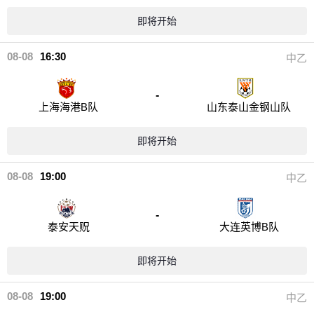
即将开始
08-08
16:30
中乙
-
上海海港B队
山东泰山金钢山队
即将开始
08-08
19:00
中乙
-
泰安天贶
大连英博B队
即将开始
08-08
19:00
中乙