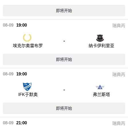
即将开始
08-09
19:00
瑞典丙
-
埃克尔奥雷布罗
纳卡伊利里亚
即将开始
08-09
19:00
瑞典丙
-
IFK于默奥
弗兰斯塔
即将开始
08-09
21:00
瑞典丙