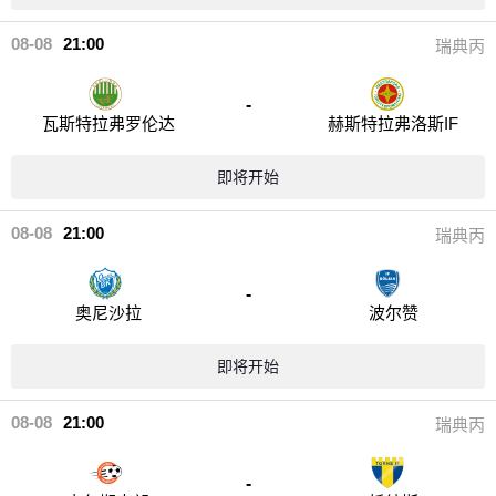
08-08
21:00
瑞典丙
-
瓦斯特拉弗罗伦达
赫斯特拉弗洛斯IF
即将开始
08-08
21:00
瑞典丙
-
奥尼沙拉
波尔赞
即将开始
08-08
21:00
瑞典丙
-