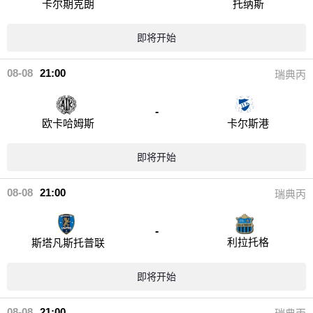
卡尔期克朗
托纳斯
即将开始
08-08
21:00
瑞典丙
-
欧卡哈姆斯
卡尔斯港
即将开始
08-08
21:00
瑞典丙
-
利拉托格
斯塔凡斯托普联
即将开始
08-08
21:00