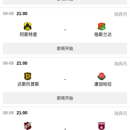
08-09
21:00
瑞典丙
-
阿斯特里
拖斯兰达
即将开始
08-09
21:00
瑞典丙
-
达斯托普斯
康加哈拉
即将开始
08-09
21:00
瑞典丙
-