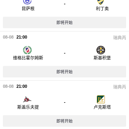
-
利丁奥
昆萨根
即将开始
08-08
21:00
瑞典丙
-
维格比霍尔姆斯
斯基积堡
即将开始
08-08
21:00
瑞典丙
-
斯盖乐夫提
卢克斯塔
即将开始