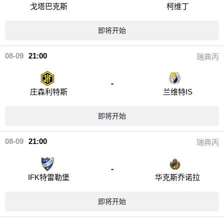
戈塔巴克斯
柯维丁
即将开始
08-09
21:00
瑞典丙
-
庄森利特斯
兰维特IS
即将开始
08-09
21:00
瑞典丙
-
IFK特雷勒堡
华克斯乔诺拉
即将开始