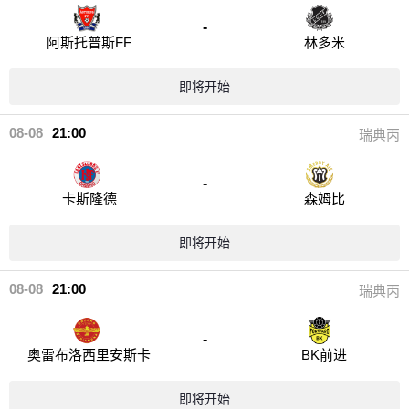
-
阿斯托普斯FF
林多米
即将开始
08-08
21:00
瑞典丙
-
卡斯隆德
森姆比
即将开始
08-08
21:00
瑞典丙
-
奥雷布洛西里安斯卡
BK前进
即将开始