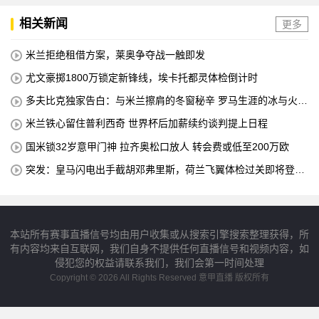
相关新闻
更多
米兰拒绝租借方案，莱奥争夺战一触即发
尤文豪掷1800万锁定新锋线，埃卡托都灵体检倒计时
多夫比克独家告白：与米兰擦肩的冬窗秘辛 罗马生涯的冰与火之
歌
米兰铁心留住普利西奇 世界杯后加薪续约谈判提上日程
国米锁32岁意甲门神 拉齐奥松口放人 转会费或低至200万欧
突发：皇马闪电出手截胡邓弗里斯，荷兰飞翼体检过关即将登陆
伯纳乌
本站所有赛事直播信号均由用户收集或从搜索引擎搜索整理获得，所
有内容均来自互联网，我们自身不提供任何直播信号和视频内容，如
侵犯您的权益请联系我们，我们会第一时间处理
Copyright © 2026 All Rights Reserved 意甲直播 版权所有