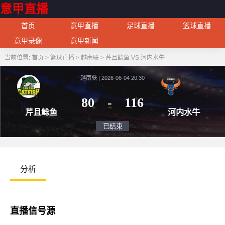
意甲直播
首页
意甲直播
足球直播
篮球直播
意甲录像
意甲新闻
当前位置:
首页
>
篮球直播
>
越南联
>
芹且鲶鱼 VS 河内水牛
越南联 | 2026-06-04 20:30
80
-
116
芹且鲶鱼
河内
已结束
分析
直播信号源