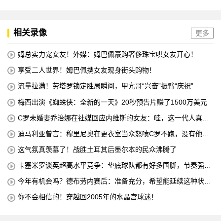
相关录像
更多
姆总实力宠女友！外媒：姆巴佩豪购奢侈珠宝哄女友开心！
享受二人世界！姆巴佩携女友现身街头购物！
流量拉满！劳塔罗锁定胜局瞬间，甲亢哥“兴奋”振臂“庆祝”
梅西出演《蜘蛛侠：全新的一天》20秒预告片赚了1500万美元
C罗未婚妻乔治娜在社媒回应内维斯的女友：哇，这一代人真劲
儿
迪马利亚曾言：穆里尼奥在更衣室当众怒喷C罗不跑，没有他不
敢惹
这气氛真羡慕了！战胜土耳其后墨尔本的民众沸腾了
卡塞米罗谈英超高水平竞争：垫底球队都有好多国脚，节奏强度
太高
今年有机会吗？德布劳内赛后：准备充分，希望能延续这种状
态！
你不会相信的！穿越回2005年的水晶宫球迷！