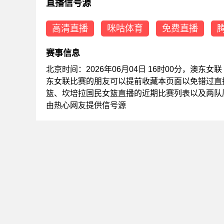
直播信号源
高清直播
咪咕体育
免费直播
赛事信息
北京时间：2026年06月04日 16时00分，澳
东女联比赛的朋友可以提前收藏本页面以免错过直
篮、坎培拉国民女篮直播的近期比赛列表以及两队
由热心网友提供信号源