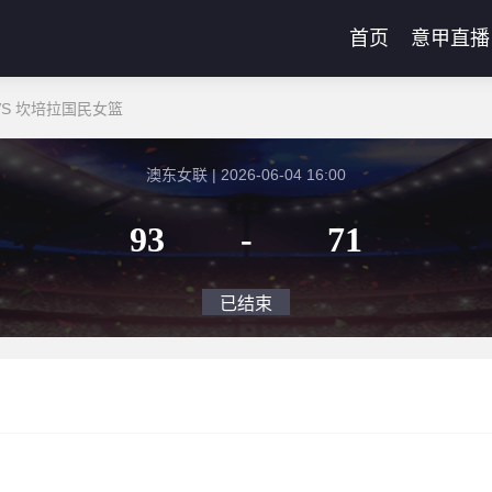
首页
意甲直播
VS 坎培拉国民女篮
澳东女联 | 2026-06-04 16:00
93
-
71
已结束