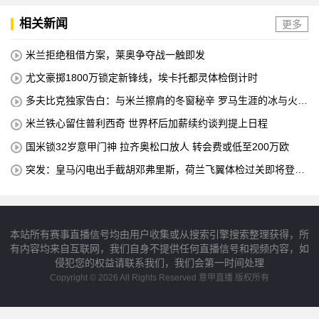
相关新闻
更多
米兰拒绝租借方案，莱奥争夺战一触即发
尤文豪掷1800万锁定新锋线，埃卡托都灵体检倒计时
多夫比克独家告白：与米兰擦肩的冬窗秘辛 罗马生涯的冰与火之
歌
米兰铁心留住普利西奇 世界杯后加薪续约谈判提上日程
国米锁32岁意甲门神 拉齐奥松口放人 转会费或低至200万欧
突发：皇马闪电出手截胡邓弗里斯，荷兰飞翼体检过关即将登陆
伯纳乌
本站所有赛事直播信号均由用户收集或从搜索引擎搜索整理获得，所
有内容均来自互联网，我们自身不提供任何直播信号和视频内容，如
侵犯您的权益请联系我们，我们会第一时间处理
Copyright © 2026 All Rights Reserved 意甲直播 版权所有