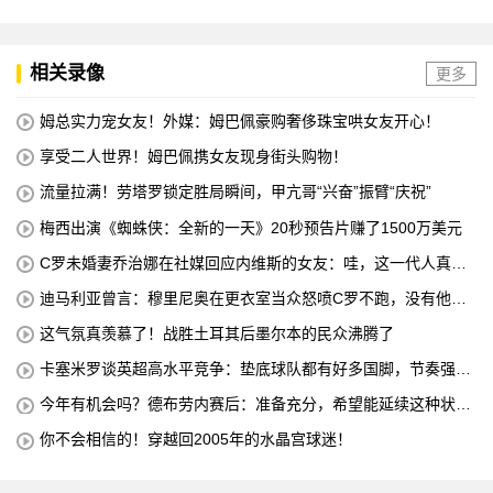
相关录像
更多
姆总实力宠女友！外媒：姆巴佩豪购奢侈珠宝哄女友开心！
享受二人世界！姆巴佩携女友现身街头购物！
流量拉满！劳塔罗锁定胜局瞬间，甲亢哥“兴奋”振臂“庆祝”
梅西出演《蜘蛛侠：全新的一天》20秒预告片赚了1500万美元
C罗未婚妻乔治娜在社媒回应内维斯的女友：哇，这一代人真劲
儿
迪马利亚曾言：穆里尼奥在更衣室当众怒喷C罗不跑，没有他不
敢惹
这气氛真羡慕了！战胜土耳其后墨尔本的民众沸腾了
卡塞米罗谈英超高水平竞争：垫底球队都有好多国脚，节奏强度
太高
今年有机会吗？德布劳内赛后：准备充分，希望能延续这种状
态！
你不会相信的！穿越回2005年的水晶宫球迷！