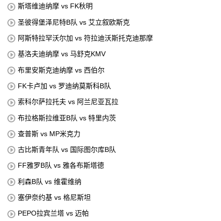
斯塔维迪纳摩 vs FK秋明
圣彼得堡泽尼特B队 vs 艾立叙欧斯克
阿斯特拉罕沃尔加 vs 符拉迪沃斯托克迪那摩
基洛夫迪纳摩 vs 马舒克KMV
布里安斯克迪纳摩 vs 西伯尔
FK卡卢加 vs 罗迪纳莫斯科B队
索科尔萨拉托夫 vs 阿兰尼亚瓦拉
布拉格斯拉维亚B队 vs 特里内茨
查普斯 vs MP米克力
古比斯青年队 vs 国际图尔库B队
FF雅罗B队 vs 雅各布斯塔德
利森B队 vs 维霍维纳
塞伊奈约基 vs 格尼斯坦
PEPO拉宾兰塔 vs 迈帕