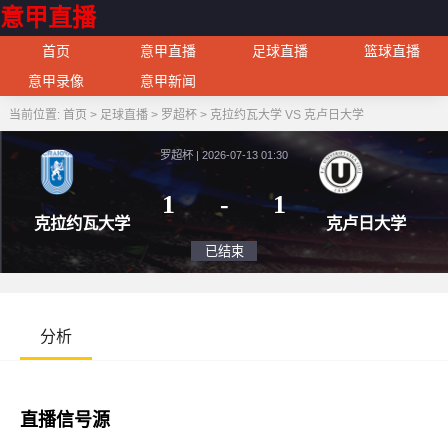
意甲直播
首页
意甲直播
足球直播
篮球直播
意甲录像
意甲新闻
当前位置:
首页
>
足球直播
>
罗超杯
>
克拉约瓦大学 VS 克卢日大学
罗超杯 | 2026-07-13 01:30
1
-
1
克拉约瓦大学
克卢
已结束
分析
直播信号源