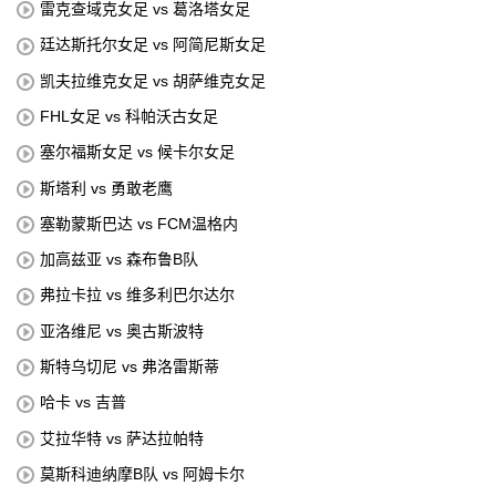
雷克查域克女足 vs 葛洛塔女足
廷达斯托尔女足 vs 阿简尼斯女足
凯夫拉维克女足 vs 胡萨维克女足
FHL女足 vs 科帕沃古女足
塞尔福斯女足 vs 候卡尔女足
斯塔利 vs 勇敢老鹰
塞勒蒙斯巴达 vs FCM温格内
加高兹亚 vs 森布鲁B队
弗拉卡拉 vs 维多利巴尔达尔
亚洛维尼 vs 奥古斯波特
斯特乌切尼 vs 弗洛雷斯蒂
哈卡 vs 吉普
艾拉华特 vs 萨达拉帕特
莫斯科迪纳摩B队 vs 阿姆卡尔