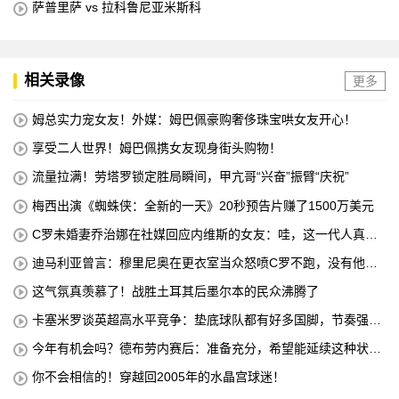
萨普里萨 vs 拉科鲁尼亚米斯科
相关录像
更多
姆总实力宠女友！外媒：姆巴佩豪购奢侈珠宝哄女友开心！
享受二人世界！姆巴佩携女友现身街头购物！
流量拉满！劳塔罗锁定胜局瞬间，甲亢哥“兴奋”振臂“庆祝”
梅西出演《蜘蛛侠：全新的一天》20秒预告片赚了1500万美元
C罗未婚妻乔治娜在社媒回应内维斯的女友：哇，这一代人真劲
儿
迪马利亚曾言：穆里尼奥在更衣室当众怒喷C罗不跑，没有他不
敢惹
这气氛真羡慕了！战胜土耳其后墨尔本的民众沸腾了
卡塞米罗谈英超高水平竞争：垫底球队都有好多国脚，节奏强度
太高
今年有机会吗？德布劳内赛后：准备充分，希望能延续这种状
态！
你不会相信的！穿越回2005年的水晶宫球迷！