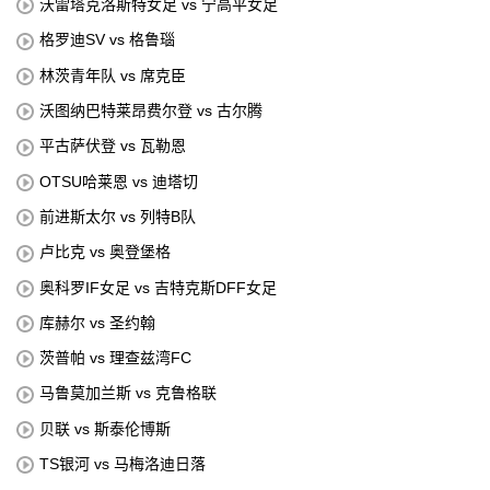
沃雷塔克洛斯特女足 vs 宁高平女足
格罗迪SV vs 格鲁瑙
林茨青年队 vs 席克臣
沃图纳巴特莱昂费尔登 vs 古尔腾
平古萨伏登 vs 瓦勒恩
OTSU哈莱恩 vs 迪塔切
前进斯太尔 vs 列特B队
卢比克 vs 奥登堡格
奥科罗IF女足 vs 吉特克斯DFF女足
库赫尔 vs 圣约翰
茨普帕 vs 理查兹湾FC
马鲁莫加兰斯 vs 克鲁格联
贝联 vs 斯泰伦博斯
TS银河 vs 马梅洛迪日落