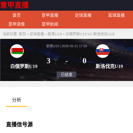
意甲直播
首页
意甲直播
足球直播
篮球直播
意甲录像
意甲新闻
当前位置:
首页
>
足球直播
>
欧青U19
>
白俄罗斯U19 VS 斯洛伐克U19
欧青U19 | 2026-05-21 17:00
3
-
0
白俄罗斯U19
斯洛伐
已结束
分析
直播信号源