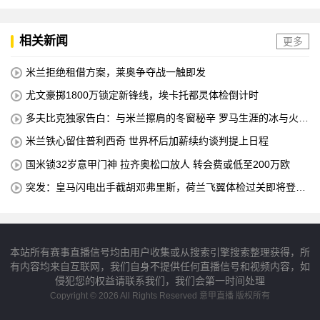
相关新闻
更多
米兰拒绝租借方案，莱奥争夺战一触即发
尤文豪掷1800万锁定新锋线，埃卡托都灵体检倒计时
多夫比克独家告白：与米兰擦肩的冬窗秘辛 罗马生涯的冰与火之
歌
米兰铁心留住普利西奇 世界杯后加薪续约谈判提上日程
国米锁32岁意甲门神 拉齐奥松口放人 转会费或低至200万欧
突发：皇马闪电出手截胡邓弗里斯，荷兰飞翼体检过关即将登陆
伯纳乌
本站所有赛事直播信号均由用户收集或从搜索引擎搜索整理获得，所
有内容均来自互联网，我们自身不提供任何直播信号和视频内容，如
侵犯您的权益请联系我们，我们会第一时间处理
Copyright © 2026 All Rights Reserved 意甲直播 版权所有