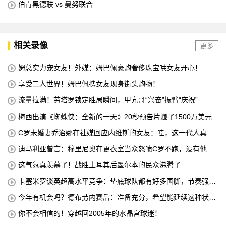
伯肯黑德联 vs 曼努联合
相关录像
更多
姆总实力宠女友！外媒：姆巴佩豪购奢侈珠宝哄女友开心！
享受二人世界！姆巴佩携女友现身街头购物！
流量拉满！劳塔罗锁定胜局瞬间，甲亢哥“兴奋”振臂“庆祝”
梅西出演《蜘蛛侠：全新的一天》20秒预告片赚了1500万美元
C罗未婚妻乔治娜在社媒回应内维斯的女友：哇，这一代人真劲
儿
迪马利亚曾言：穆里尼奥在更衣室当众怒喷C罗不跑，没有他不
敢惹
这气氛真羡慕了！战胜土耳其后墨尔本的民众沸腾了
卡塞米罗谈英超高水平竞争：垫底球队都有好多国脚，节奏强度
太高
今年有机会吗？德布劳内赛后：准备充分，希望能延续这种状
态！
你不会相信的！穿越回2005年的水晶宫球迷！