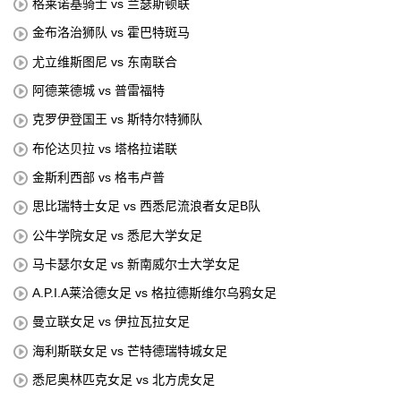
格莱诺基骑士 vs 兰瑟斯顿联
金布洛治狮队 vs 霍巴特斑马
尤立维斯图尼 vs 东南联合
阿德莱德城 vs 普雷福特
克罗伊登国王 vs 斯特尔特狮队
布伦达贝拉 vs 塔格拉诺联
金斯利西部 vs 格韦卢普
思比瑞特士女足 vs 西悉尼流浪者女足B队
公牛学院女足 vs 悉尼大学女足
马卡瑟尔女足 vs 新南威尔士大学女足
A.P.I.A莱洽德女足 vs 格拉德斯维尔乌鸦女足
曼立联女足 vs 伊拉瓦拉女足
海利斯联女足 vs 芒特德瑞特城女足
悉尼奥林匹克女足 vs 北方虎女足