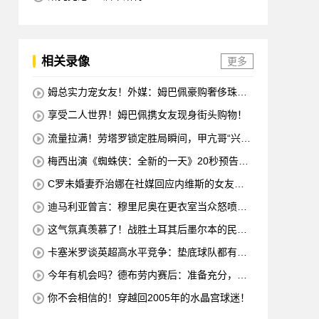
相关录像
更多
姆总实力宠女友！外媒：姆巴佩豪购奢侈珠宝
哄女友开心！
享受二人世界！姆巴佩携女友现身街头购物！
流量拉满！劳塔罗锁定胜局瞬间，甲亢哥“兴
奋”振臂“庆祝”
梅西出演《蜘蛛侠：全新的一天》20秒预告片
赚了1500万美元
C罗未婚妻乔治娜在社媒回应内维斯的女友：
哇，这一代人真劲儿
迪马利亚曾言：穆里尼奥在更衣室当众怒喷C
罗不跑，没有他不敢惹
这气氛真羡慕了！战胜土耳其后墨尔本的民众
沸腾了
卡塞米罗谈英超高水平竞争：垫底球队都有好
多国脚，节奏强度太高
今年有机会吗？德布劳内赛后：准备充分，希
望能延续这种状态！
你不会相信的！穿越回2005年的水晶宫球迷！