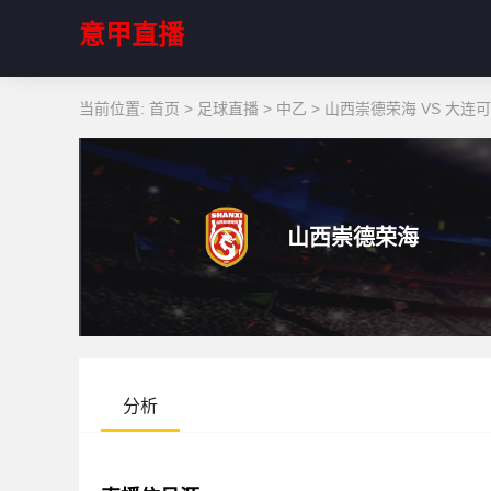
意甲直播
当前位置:
首页
>
足球直播
>
中乙
>
山西崇德荣海 VS 大连
山西崇德荣海
分析