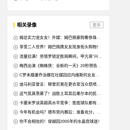
相关录像
更多
姆总实力宠女友！外媒：姆巴佩豪购奢侈珠宝
哄女友开心！
享受二人世界！姆巴佩携女友现身街头购物！
流量拉满！劳塔罗锁定胜局瞬间，甲亢哥“兴
奋”振臂“庆祝”
梅西出演《蜘蛛侠：全新的一天》20秒预告片
赚了1500万美元
C罗未婚妻乔治娜在社媒回应内维斯的女友：
哇，这一代人真劲儿
迪马利亚曾言：穆里尼奥在更衣室当众怒喷C
罗不跑，没有他不敢惹
这气氛真羡慕了！战胜土耳其后墨尔本的民众
沸腾了
卡塞米罗谈英超高水平竞争：垫底球队都有好
多国脚，节奏强度太高
今年有机会吗？德布劳内赛后：准备充分，希
望能延续这种状态！
你不会相信的！穿越回2005年的水晶宫球迷！