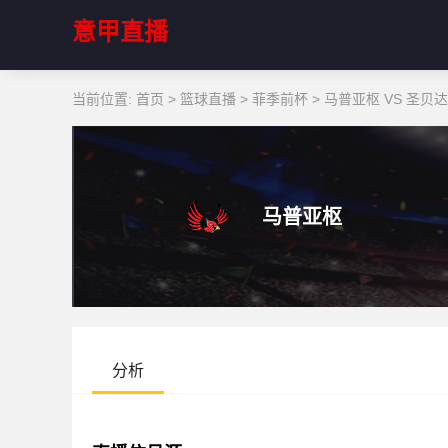
意甲直播
当前位置:
首页
>
篮球直播
>
菲季前杯
>
马普亚枢 VS 圣贝
马普亚枢
分析