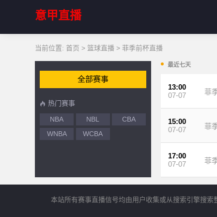
意甲直播
当前位置:
首页
>
篮球直播
>
菲季前杯直播
最近七天
全部赛事
13:00
菲
07-07
热门赛事
NBA
NBL
CBA
15:00
菲
07-07
WNBA
WCBA
17:00
菲
07-07
本站所有赛事直播信号均由用户收集或从搜索引擎搜索