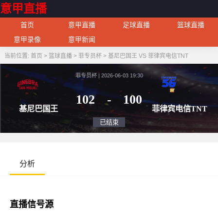
意甲直播
首页
意甲直播
足球直播
篮球直播
意甲录像
意甲新闻
当前位置:
首页
>
篮球直播
>
菲专员杯
>
基尼巴国王 VS 菲律宾电信TNT
菲专员杯 | 2026-06-03 19:30
102
-
100
基尼巴国王
菲律宾
已结束
分析
直播信号源