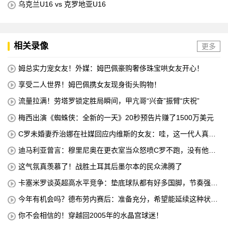
乌克兰U16 vs 克罗地亚U16
相关录像
更多
姆总实力宠女友！外媒：姆巴佩豪购奢侈珠宝哄女友开心！
享受二人世界！姆巴佩携女友现身街头购物！
流量拉满！劳塔罗锁定胜局瞬间，甲亢哥“兴奋”振臂“庆祝”
梅西出演《蜘蛛侠：全新的一天》20秒预告片赚了1500万美元
C罗未婚妻乔治娜在社媒回应内维斯的女友：哇，这一代人真劲
儿
迪马利亚曾言：穆里尼奥在更衣室当众怒喷C罗不跑，没有他不
敢惹
这气氛真羡慕了！战胜土耳其后墨尔本的民众沸腾了
卡塞米罗谈英超高水平竞争：垫底球队都有好多国脚，节奏强度
太高
今年有机会吗？德布劳内赛后：准备充分，希望能延续这种状
态！
你不会相信的！穿越回2005年的水晶宫球迷！