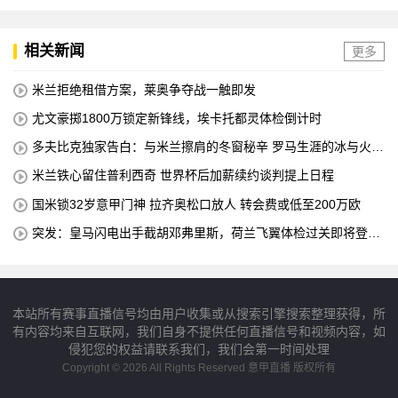
相关新闻
更多
米兰拒绝租借方案，莱奥争夺战一触即发
尤文豪掷1800万锁定新锋线，埃卡托都灵体检倒计时
多夫比克独家告白：与米兰擦肩的冬窗秘辛 罗马生涯的冰与火之
歌
米兰铁心留住普利西奇 世界杯后加薪续约谈判提上日程
国米锁32岁意甲门神 拉齐奥松口放人 转会费或低至200万欧
突发：皇马闪电出手截胡邓弗里斯，荷兰飞翼体检过关即将登陆
伯纳乌
本站所有赛事直播信号均由用户收集或从搜索引擎搜索整理获得，所
有内容均来自互联网，我们自身不提供任何直播信号和视频内容，如
侵犯您的权益请联系我们，我们会第一时间处理
Copyright © 2026 All Rights Reserved 意甲直播 版权所有