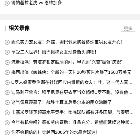
锡帕基拉老虎 vs 恩维加多
相关录像
更多
姆总实力宠女友！外媒：姆巴佩豪购奢侈珠宝哄女友开心！
享受二人世界！姆巴佩携女友现身街头购物！
流量拉满！劳塔罗锁定胜局瞬间，甲亢哥“兴奋”振臂“庆祝”
梅西出演《蜘蛛侠：全新的一天》20秒预告片赚了1500万美元
C罗未婚妻乔治娜在社媒回应内维斯的女友：哇，这一代人真劲
儿
迪马利亚曾言：穆里尼奥在更衣室当众怒喷C罗不跑，没有他不
敢惹
这气氛真羡慕了！战胜土耳其后墨尔本的民众沸腾了
卡塞米罗谈英超高水平竞争：垫底球队都有好多国脚，节奏强度
太高
今年有机会吗？德布劳内赛后：准备充分，希望能延续这种状
态！
你不会相信的！穿越回2005年的水晶宫球迷！