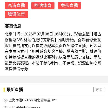
高清直播
咪咕体育
免费直播
腾讯体育
赛事信息
北京时间：2026年07月08日 16时00分，球会友谊【塔古
穆里斯 VS 林达伯史特范斯提】准时开始，喜欢看球会友
谊比赛的朋友可以提前收藏本页面以免错过直播。还为您
在本页面索引了相关球会友谊直播、塔古穆里斯、林达伯
史特范斯提直播的近期比赛列表以及两队历史交锋、两队
最新比赛赛程。本站不参与制作、不存储，资源由热心网
友提供信号源
最新直播
更多
上海海港U21 vs 湖北青年星U21
艾拉斯克特 vs BKMA