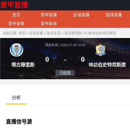
意甲直播
首页
意甲直播
足球直播
篮球直播
意甲录像
意甲新闻
当前位置:
首页
>
足球直播
>
球会友谊
>
塔古穆里斯 VS 林达伯史特范斯提
球会友谊 | 2026-07-08 16:00
0
-
0
塔古穆里斯
林达伯
已结束
分析
直播信号源