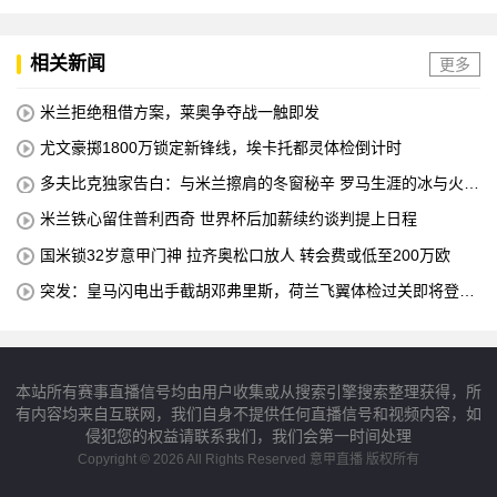
相关新闻
更多
米兰拒绝租借方案，莱奥争夺战一触即发
尤文豪掷1800万锁定新锋线，埃卡托都灵体检倒计时
多夫比克独家告白：与米兰擦肩的冬窗秘辛 罗马生涯的冰与火之
歌
米兰铁心留住普利西奇 世界杯后加薪续约谈判提上日程
国米锁32岁意甲门神 拉齐奥松口放人 转会费或低至200万欧
突发：皇马闪电出手截胡邓弗里斯，荷兰飞翼体检过关即将登陆
伯纳乌
本站所有赛事直播信号均由用户收集或从搜索引擎搜索整理获得，所
有内容均来自互联网，我们自身不提供任何直播信号和视频内容，如
侵犯您的权益请联系我们，我们会第一时间处理
Copyright © 2026 All Rights Reserved 意甲直播 版权所有