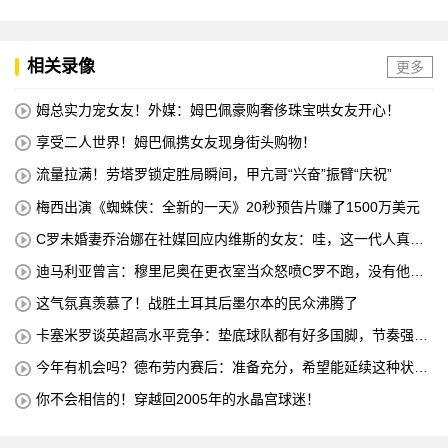
相关录像
更多
姆总实力宠女友！外媒：姆巴佩豪购奢侈珠宝哄女友开心！
享受二人世界！姆巴佩携女友现身街头购物！
流量拉满！劳塔罗锁定胜局瞬间，甲亢哥“兴奋”振臂“庆祝”
梅西出演《蜘蛛侠：全新的一天》20秒预告片赚了1500万美元
C罗未婚妻乔治娜在社媒回应内维斯的女友：哇，这一代人真劲
儿
迪马利亚曾言：穆里尼奥在更衣室当众怒喷C罗不跑，没有他不
敢惹
这气氛真羡慕了！战胜土耳其后墨尔本的民众沸腾了
卡塞米罗谈英超高水平竞争：垫底球队都有好多国脚，节奏强度
太高
今年有机会吗？德布劳内赛后：准备充分，希望能延续这种状
态！
你不会相信的！穿越回2005年的水晶宫球迷！