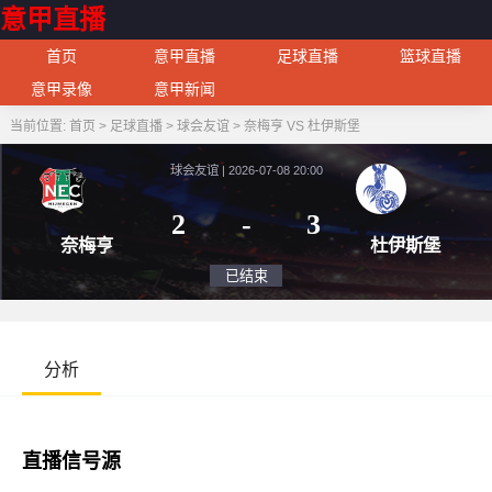
意甲直播
首页
意甲直播
足球直播
篮球直播
意甲录像
意甲新闻
当前位置:
首页
>
足球直播
>
球会友谊
>
奈梅亨 VS 杜伊斯堡
球会友谊 | 2026-07-08 20:00
2
-
3
奈梅亨
杜
已结束
分析
直播信号源