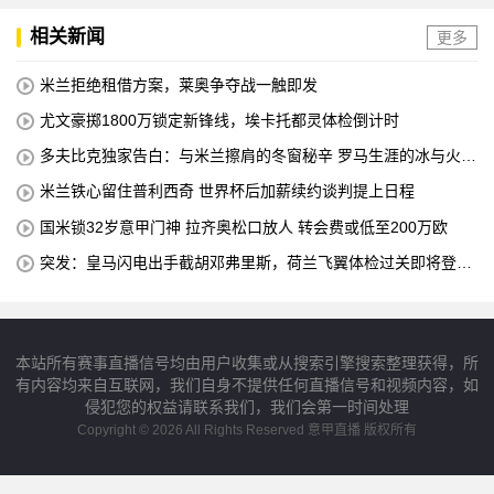
相关新闻
更多
米兰拒绝租借方案，莱奥争夺战一触即发
尤文豪掷1800万锁定新锋线，埃卡托都灵体检倒计时
多夫比克独家告白：与米兰擦肩的冬窗秘辛 罗马生涯的冰与火之
歌
米兰铁心留住普利西奇 世界杯后加薪续约谈判提上日程
国米锁32岁意甲门神 拉齐奥松口放人 转会费或低至200万欧
突发：皇马闪电出手截胡邓弗里斯，荷兰飞翼体检过关即将登陆
伯纳乌
本站所有赛事直播信号均由用户收集或从搜索引擎搜索整理获得，所
有内容均来自互联网，我们自身不提供任何直播信号和视频内容，如
侵犯您的权益请联系我们，我们会第一时间处理
Copyright © 2026 All Rights Reserved 意甲直播 版权所有