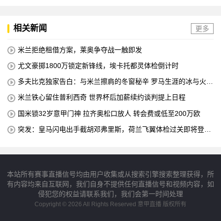
相关新闻
更多
米兰拒绝租借方案，莱奥争夺战一触即发
尤文豪掷1800万锁定新锋线，埃卡托都灵体检倒计时
多夫比克独家告白：与米兰擦肩的冬窗秘辛 罗马生涯的冰与火之
歌
米兰铁心留住普利西奇 世界杯后加薪续约谈判提上日程
国米锁32岁意甲门神 拉齐奥松口放人 转会费或低至200万欧
突发：皇马闪电出手截胡邓弗里斯，荷兰飞翼体检过关即将登陆
伯纳乌
本站所有赛事直播信号均由用户收集或从搜索引擎搜索整理获得，所
有内容均来自互联网，我们自身不提供任何直播信号和视频内容，如
侵犯您的权益请联系我们，我们会第一时间处理
Copyright © 2026 All Rights Reserved 意甲直播 版权所有