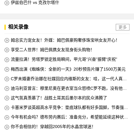
伊兹伯巴什 vs 克孜尔塔什
相关录像
更多
姆总实力宠女友！外媒：姆巴佩豪购奢侈珠宝哄女友开心！
享受二人世界！姆巴佩携女友现身街头购物！
流量拉满！劳塔罗锁定胜局瞬间，甲亢哥“兴奋”振臂“庆祝”
梅西出演《蜘蛛侠：全新的一天》20秒预告片赚了1500万美元
C罗未婚妻乔治娜在社媒回应内维斯的女友：哇，这一代人真劲
儿
迪马利亚曾言：穆里尼奥在更衣室当众怒喷C罗不跑，没有他不
敢惹
这气氛真羡慕了！战胜土耳其后墨尔本的民众沸腾了
卡塞米罗谈英超高水平竞争：垫底球队都有好多国脚，节奏强度
太高
今年有机会吗？德布劳内赛后：准备充分，希望能延续这种状
态！
你不会相信的！穿越回2005年的水晶宫球迷！