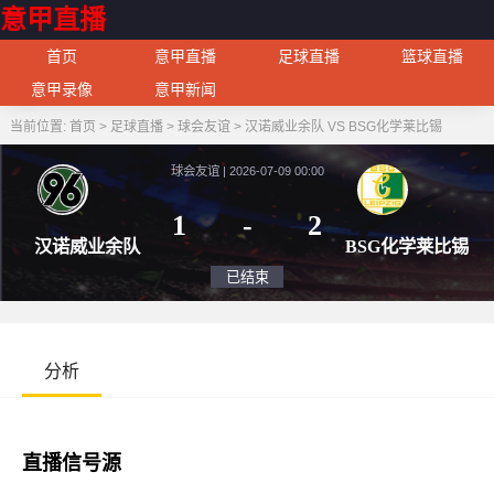
意甲直播
首页
意甲直播
足球直播
篮球直播
意甲录像
意甲新闻
当前位置:
首页
>
足球直播
>
球会友谊
>
汉诺威业余队 VS BSG化学莱比锡
球会友谊 | 2026-07-09 00:00
1
-
2
汉诺威业余队
BSG
已结束
分析
直播信号源