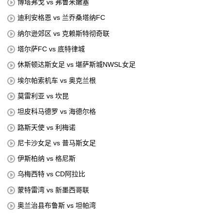
博塔弗戈 vs 弗鲁米嫩塞
迪利安格恩 vs 兰乔桑塔纳FC
纳尔逊郊区 vs 克赖斯特彻奇联
塔尔萨FC vs 底特律城
休斯顿达斯女足 vs 堪萨斯城NWSL女足
埃尔帕索机车 vs 奥克兰根
莫雷利亚 vs 坎昆
坦皮科马德罗 vs 海德尔格
路斯天使 vs 利梅诺
尼卡沙女足 vs 普马斯女足
伊斯柏纳 vs 格尼斯
乌梅西特 vs CD阿拉比
蒙特雷湾 vs 新墨西哥联
奥兰治县布鲁斯 vs 坦帕湾