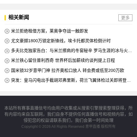
相关新闻
更多
米兰拒绝租借方案，莱奥争夺战一触即发
尤文豪掷1800万锁定新锋线，埃卡托都灵体检倒计时
多夫比克独家告白：与米兰擦肩的冬窗秘辛 罗马生涯的冰与火之
歌
米兰铁心留住普利西奇 世界杯后加薪续约谈判提上日程
国米锁32岁意甲门神 拉齐奥松口放人 转会费或低至200万欧
突发：皇马闪电出手截胡邓弗里斯，荷兰飞翼体检过关即将登陆
伯纳乌
本站所有赛事直播信号均由用户收集或从搜索引擎搜索整理获得，所
有内容均来自互联网，我们自身不提供任何直播信号和视频内容，如
侵犯您的权益请联系我们，我们会第一时间处理
Copyright © 2026 All Rights Reserved 意甲直播 版权所有