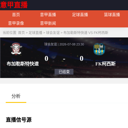
意甲直播
首页
意甲直播
足球直播
篮球直播
意甲录像
意甲新闻
当前位置:
首页
>
足球直播
>
球会友谊
>
布加勒斯特快速 VS FK柯西斯
球会友谊 | 2026-07-08 23:30
0
-
0
布加勒斯特快速
FK
已结束
分析
直播信号源