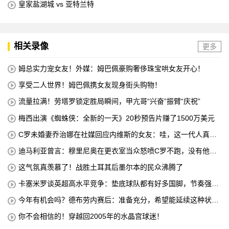
皇家盐湖城 vs 亚特兰特
相关录像
更多
姆总实力宠女友！外媒：姆巴佩豪购奢侈珠宝哄女友开心！
享受二人世界！姆巴佩携女友现身街头购物！
流量拉满！劳塔罗锁定胜局瞬间，甲亢哥“兴奋”振臂“庆祝”
梅西出演《蜘蛛侠：全新的一天》20秒预告片赚了1500万美元
C罗未婚妻乔治娜在社媒回应内维斯的女友：哇，这一代人真劲
儿
迪马利亚曾言：穆里尼奥在更衣室当众怒喷C罗不跑，没有他不
敢惹
这气氛真羡慕了！战胜土耳其后墨尔本的民众沸腾了
卡塞米罗谈英超高水平竞争：垫底球队都有好多国脚，节奏强度
太高
今年有机会吗？德布劳内赛后：准备充分，希望能延续这种状
态！
你不会相信的！穿越回2005年的水晶宫球迷！