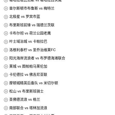
查尔斯顿市布鲁斯 vs 梅特兰
北极星 vs 罗宾市蓝
布里斯班前锋 vs 瑞德兰茨联
卡布尔彻 vs 荷兰公园老鹰
叶士域治城 vs 卡帕拉巴
洛根利泰柠 vs 圣乔治维莱FC
阳光海岸流浪者 vs 布罗德海滩联合
莱城 vs 图帕帕马莱伦加
卡伦德拉 vs 佛吉尼亚联
摩顿城精英后备队 vs 米切尔顿
松山 vs 布里斯班骑士
圣佛德流浪 vs 格兰
南部联合 vs 塔林加流浪