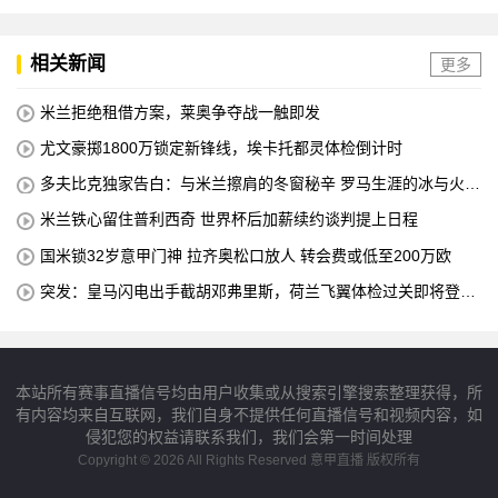
相关新闻
更多
米兰拒绝租借方案，莱奥争夺战一触即发
尤文豪掷1800万锁定新锋线，埃卡托都灵体检倒计时
多夫比克独家告白：与米兰擦肩的冬窗秘辛 罗马生涯的冰与火之
歌
米兰铁心留住普利西奇 世界杯后加薪续约谈判提上日程
国米锁32岁意甲门神 拉齐奥松口放人 转会费或低至200万欧
突发：皇马闪电出手截胡邓弗里斯，荷兰飞翼体检过关即将登陆
伯纳乌
本站所有赛事直播信号均由用户收集或从搜索引擎搜索整理获得，所
有内容均来自互联网，我们自身不提供任何直播信号和视频内容，如
侵犯您的权益请联系我们，我们会第一时间处理
Copyright © 2026 All Rights Reserved 意甲直播 版权所有