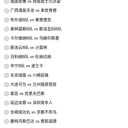
南国老鹰 vs 西南昆士兰达雷
广西漓泉天龙 vs 来宾育德
布尔诺B队 vs 弗里德克
奥林莫斯B队 vs 斯洛瓦科B队
卡尔维纳B队 vs 乌赫尔斯基
斯洛云B队 vs 沙莫林
日利纳B队 vs 杜纳达纳
辛宁B队 vs 波兰卡
东京绿茵 vs 川崎前锋
大连可为 vs 兰州陇原竞技
柔亚 vs 克里夫巴斯
延边龙鼎 vs 深圳青年人
长崎成功丸 vs 京都不死鸟
鹿特丹斯巴达 vs 费耶诺德