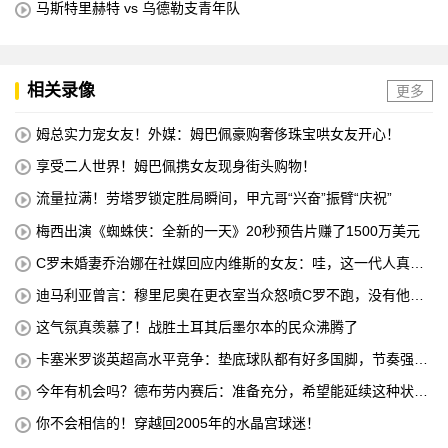
马斯特里赫特 vs 乌德勒支青年队
相关录像
更多
姆总实力宠女友！外媒：姆巴佩豪购奢侈珠宝哄女友开心！
享受二人世界！姆巴佩携女友现身街头购物！
流量拉满！劳塔罗锁定胜局瞬间，甲亢哥“兴奋”振臂“庆祝”
梅西出演《蜘蛛侠：全新的一天》20秒预告片赚了1500万美元
C罗未婚妻乔治娜在社媒回应内维斯的女友：哇，这一代人真劲
儿
迪马利亚曾言：穆里尼奥在更衣室当众怒喷C罗不跑，没有他不
敢惹
这气氛真羡慕了！战胜土耳其后墨尔本的民众沸腾了
卡塞米罗谈英超高水平竞争：垫底球队都有好多国脚，节奏强度
太高
今年有机会吗？德布劳内赛后：准备充分，希望能延续这种状
态！
你不会相信的！穿越回2005年的水晶宫球迷！