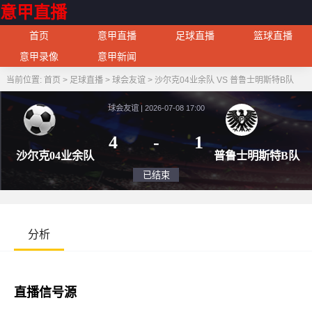
意甲直播
首页
意甲直播
足球直播
篮球直播
意甲录像
意甲新闻
当前位置:
首页
>
足球直播
>
球会友谊
>
沙尔克04业余队 VS 普鲁士明斯特B队
球会友谊 | 2026-07-08 17:00
4
-
1
沙尔克04业余队
普鲁士
已结束
分析
直播信号源