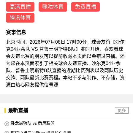
高清直播
咪咕体育
免费直播
腾讯体育
赛事信息
北京时间：2026年07月08日 17时00分，球会友谊【沙尔
克04业余队 VS 普鲁士明斯特B队】准时开始，喜欢看球
会友谊比赛的朋友可以提前收藏本页面以免错过直播。还
为您在本页面索引了相关球会友谊直播、沙尔克04业余
队、普鲁士明斯特B队直播的近期比赛列表以及两队历史
交锋、两队最新比赛赛程。本站不参与制作、不存储，资
源由热心网友提供信号源
最新直播
更多
卧龙岗狼队 vs 悉尼联盟
堪培拉祖云达斯 vs 堪培拉白头鹰