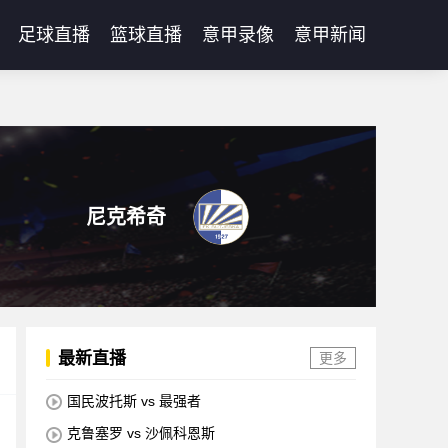
足球直播
篮球直播
意甲录像
意甲新闻
尼克希奇
最新直播
更多
国民波托斯 vs 最强者
克鲁塞罗 vs 沙佩科恩斯