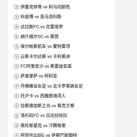
伊基克体育 vs 利马切颜色
科金博 vs 圣马洛科斯
达拉斯FC vs 克雷塔罗
纳什威尔SC vs 莱昂
埃尔帕索机车 vs 蒙特雷湾
云斯卡尔达斯 vs 卡利美洲
FC阿里安沙 vs 希雷迪亚诺
萨普里萨 vs 阿利亚
丹佛峰会女足 vs 北卡罗莱纳女足
托卢卡 vs 西雅图海湾人
拉斯维加斯之光 vs 奥克兰根
洛杉矶FC vs 瓜达拉哈拉
奥杜斯基克 vs 汗腾格里
阿克托比B队 vs 伊基巴斯图特