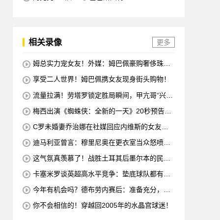
相关录像
更多
姆总实力宠女友！外媒：姆巴佩豪购奢侈珠宝
哄女友开心！
享受二人世界！姆巴佩携女友现身街头购物！
流量拉满！劳塔罗锁定胜局瞬间，甲亢哥“兴
奋”振臂“庆祝”
梅西出演《蜘蛛侠：全新的一天》20秒预告片
赚了1500万美元
C罗未婚妻乔治娜在社媒回应内维斯的女友：
哇，这一代人真劲儿
迪马利亚曾言：穆里尼奥在更衣室当众怒喷C
罗不跑，没有他不敢惹
这气氛真羡慕了！战胜土耳其后墨尔本的民众
沸腾了
卡塞米罗谈英超高水平竞争：垫底球队都有好
多国脚，节奏强度太高
今年有机会吗？德布劳内赛后：准备充分，希
望能延续这种状态！
你不会相信的！穿越回2005年的水晶宫球迷！