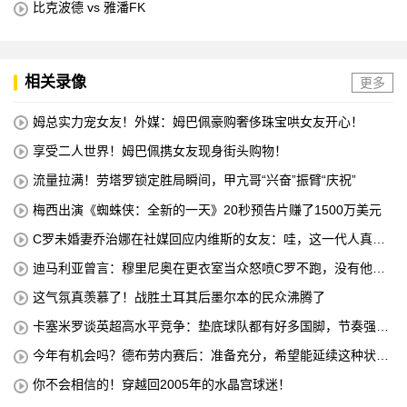
比克波德 vs 雅潘FK
相关录像
更多
姆总实力宠女友！外媒：姆巴佩豪购奢侈珠宝哄女友开心！
享受二人世界！姆巴佩携女友现身街头购物！
流量拉满！劳塔罗锁定胜局瞬间，甲亢哥“兴奋”振臂“庆祝”
梅西出演《蜘蛛侠：全新的一天》20秒预告片赚了1500万美元
C罗未婚妻乔治娜在社媒回应内维斯的女友：哇，这一代人真劲
儿
迪马利亚曾言：穆里尼奥在更衣室当众怒喷C罗不跑，没有他不
敢惹
这气氛真羡慕了！战胜土耳其后墨尔本的民众沸腾了
卡塞米罗谈英超高水平竞争：垫底球队都有好多国脚，节奏强度
太高
今年有机会吗？德布劳内赛后：准备充分，希望能延续这种状
态！
你不会相信的！穿越回2005年的水晶宫球迷！