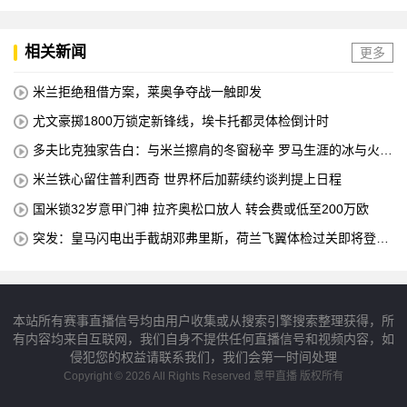
相关新闻
更多
米兰拒绝租借方案，莱奥争夺战一触即发
尤文豪掷1800万锁定新锋线，埃卡托都灵体检倒计时
多夫比克独家告白：与米兰擦肩的冬窗秘辛 罗马生涯的冰与火之
歌
米兰铁心留住普利西奇 世界杯后加薪续约谈判提上日程
国米锁32岁意甲门神 拉齐奥松口放人 转会费或低至200万欧
突发：皇马闪电出手截胡邓弗里斯，荷兰飞翼体检过关即将登陆
伯纳乌
本站所有赛事直播信号均由用户收集或从搜索引擎搜索整理获得，所
有内容均来自互联网，我们自身不提供任何直播信号和视频内容，如
侵犯您的权益请联系我们，我们会第一时间处理
Copyright © 2026 All Rights Reserved 意甲直播 版权所有