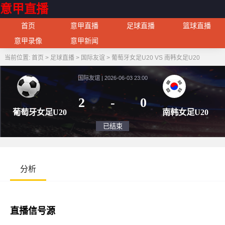
意甲直播
首页
意甲直播
足球直播
篮球直播
意甲录像
意甲新闻
当前位置:
首页
>
足球直播
>
国际友谊
>
葡萄牙女足U20 VS 南韩女足U20
国际友谊 | 2026-06-03 23:00
2
-
0
葡萄牙女足U20
南韩女
已结束
分析
直播信号源