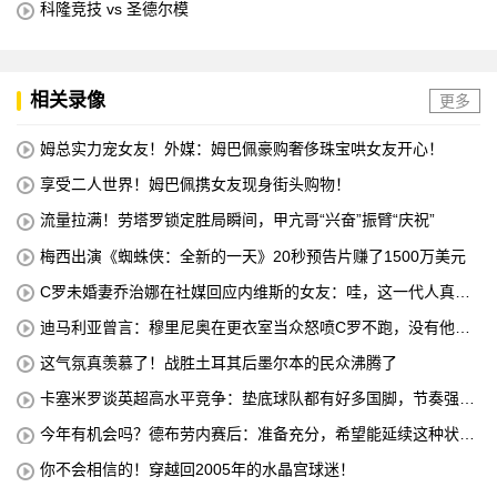
科隆竞技 vs 圣德尔模
相关录像
更多
姆总实力宠女友！外媒：姆巴佩豪购奢侈珠宝哄女友开心！
享受二人世界！姆巴佩携女友现身街头购物！
流量拉满！劳塔罗锁定胜局瞬间，甲亢哥“兴奋”振臂“庆祝”
梅西出演《蜘蛛侠：全新的一天》20秒预告片赚了1500万美元
C罗未婚妻乔治娜在社媒回应内维斯的女友：哇，这一代人真劲
儿
迪马利亚曾言：穆里尼奥在更衣室当众怒喷C罗不跑，没有他不
敢惹
这气氛真羡慕了！战胜土耳其后墨尔本的民众沸腾了
卡塞米罗谈英超高水平竞争：垫底球队都有好多国脚，节奏强度
太高
今年有机会吗？德布劳内赛后：准备充分，希望能延续这种状
态！
你不会相信的！穿越回2005年的水晶宫球迷！