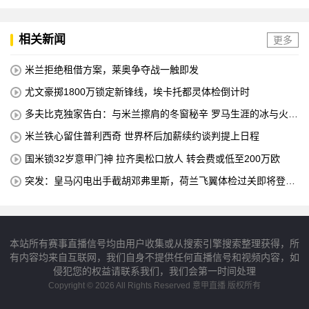
相关新闻
更多
米兰拒绝租借方案，莱奥争夺战一触即发
尤文豪掷1800万锁定新锋线，埃卡托都灵体检倒计时
多夫比克独家告白：与米兰擦肩的冬窗秘辛 罗马生涯的冰与火之
歌
米兰铁心留住普利西奇 世界杯后加薪续约谈判提上日程
国米锁32岁意甲门神 拉齐奥松口放人 转会费或低至200万欧
突发：皇马闪电出手截胡邓弗里斯，荷兰飞翼体检过关即将登陆
伯纳乌
本站所有赛事直播信号均由用户收集或从搜索引擎搜索整理获得，所
有内容均来自互联网，我们自身不提供任何直播信号和视频内容，如
侵犯您的权益请联系我们，我们会第一时间处理
Copyright © 2026 All Rights Reserved 意甲直播 版权所有