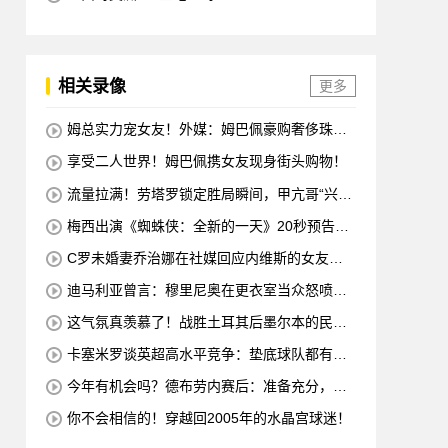
相关录像
更多
姆总实力宠女友！外媒：姆巴佩豪购奢侈珠宝
哄女友开心！
享受二人世界！姆巴佩携女友现身街头购物！
流量拉满！劳塔罗锁定胜局瞬间，甲亢哥“兴
奋”振臂“庆祝”
梅西出演《蜘蛛侠：全新的一天》20秒预告片
赚了1500万美元
C罗未婚妻乔治娜在社媒回应内维斯的女友：
哇，这一代人真劲儿
迪马利亚曾言：穆里尼奥在更衣室当众怒喷C
罗不跑，没有他不敢惹
这气氛真羡慕了！战胜土耳其后墨尔本的民众
沸腾了
卡塞米罗谈英超高水平竞争：垫底球队都有好
多国脚，节奏强度太高
今年有机会吗？德布劳内赛后：准备充分，希
望能延续这种状态！
你不会相信的！穿越回2005年的水晶宫球迷！