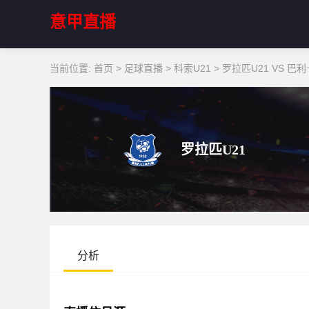
意甲直播
当前位置:
首页
>
足球直播
>
科索U21
>
罗拉匹U21 VS 巴利
罗拉匹U21
分析