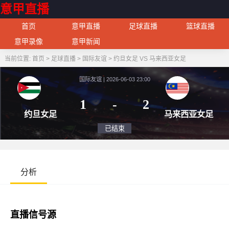
意甲直播
首页
意甲直播
足球直播
篮球直播
意甲录像
意甲新闻
当前位置:
首页
>
足球直播
>
国际友谊
>
约旦女足 VS 马来西亚女足
国际友谊 | 2026-06-03 23:00
1
-
2
约旦女足
马来
已结束
分析
直播信号源