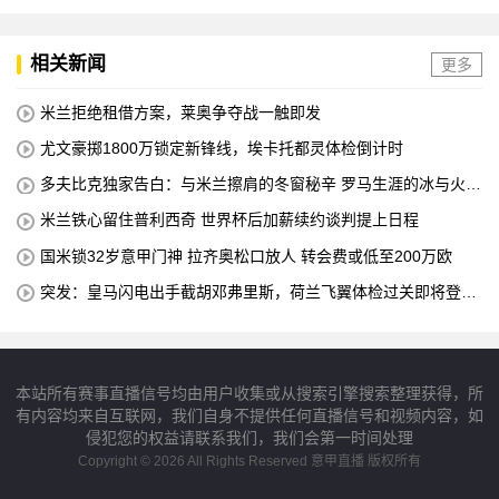
相关新闻
更多
米兰拒绝租借方案，莱奥争夺战一触即发
尤文豪掷1800万锁定新锋线，埃卡托都灵体检倒计时
多夫比克独家告白：与米兰擦肩的冬窗秘辛 罗马生涯的冰与火之
歌
米兰铁心留住普利西奇 世界杯后加薪续约谈判提上日程
国米锁32岁意甲门神 拉齐奥松口放人 转会费或低至200万欧
突发：皇马闪电出手截胡邓弗里斯，荷兰飞翼体检过关即将登陆
伯纳乌
本站所有赛事直播信号均由用户收集或从搜索引擎搜索整理获得，所
有内容均来自互联网，我们自身不提供任何直播信号和视频内容，如
侵犯您的权益请联系我们，我们会第一时间处理
Copyright © 2026 All Rights Reserved 意甲直播 版权所有