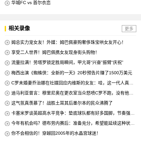
华城FC vs 首尔衣恋
相关录像
更多
姆总实力宠女友！外媒：姆巴佩豪购奢侈珠宝哄女友开心！
享受二人世界！姆巴佩携女友现身街头购物！
流量拉满！劳塔罗锁定胜局瞬间，甲亢哥“兴奋”振臂“庆祝”
梅西出演《蜘蛛侠：全新的一天》20秒预告片赚了1500万美元
C罗未婚妻乔治娜在社媒回应内维斯的女友：哇，这一代人真劲
儿
迪马利亚曾言：穆里尼奥在更衣室当众怒喷C罗不跑，没有他不
敢惹
这气氛真羡慕了！战胜土耳其后墨尔本的民众沸腾了
卡塞米罗谈英超高水平竞争：垫底球队都有好多国脚，节奏强度
太高
今年有机会吗？德布劳内赛后：准备充分，希望能延续这种状
态！
你不会相信的！穿越回2005年的水晶宫球迷！