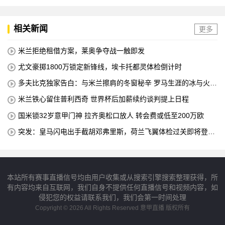
相关新闻
更多
米兰拒绝租借方案，莱奥争夺战一触即发
尤文豪掷1800万锁定新锋线，埃卡托都灵体检倒计时
多夫比克独家告白：与米兰擦肩的冬窗秘辛 罗马生涯的冰与火之
歌
米兰铁心留住普利西奇 世界杯后加薪续约谈判提上日程
国米锁32岁意甲门神 拉齐奥松口放人 转会费或低至200万欧
突发：皇马闪电出手截胡邓弗里斯，荷兰飞翼体检过关即将登陆
伯纳乌
本站所有赛事直播信号均由用户收集或从搜索引擎搜索整理获得，所
有内容均来自互联网，我们自身不提供任何直播信号和视频内容，如
侵犯您的权益请联系我们，我们会第一时间处理
Copyright © 2026 All Rights Reserved 意甲直播 版权所有