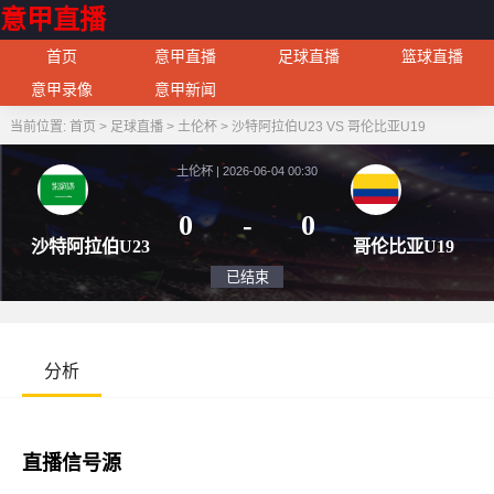
意甲直播
首页
意甲直播
足球直播
篮球直播
意甲录像
意甲新闻
当前位置:
首页
>
足球直播
>
土伦杯
>
沙特阿拉伯U23 VS 哥伦比亚U19
土伦杯 | 2026-06-04 00:30
0
-
0
沙特阿拉伯U23
哥伦比
已结束
分析
直播信号源