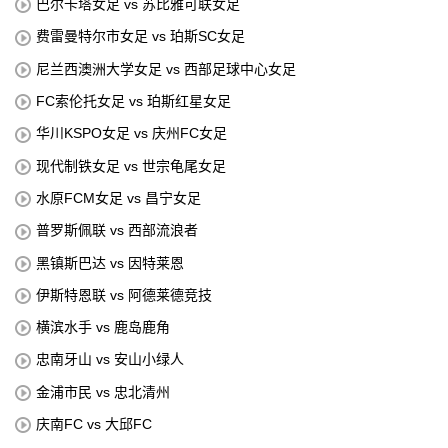
巴尔卡塔女足 vs 苏比雅可联女足
费雷曼特尔市女足 vs 珀斯SC女足
尼兰西澳洲大学女足 vs 西部足球中心女足
FC索伦托女足 vs 珀斯红星女足
华川KSPO女足 vs 庆州FC女足
现代制铁女足 vs 世宗龟尾女足
水原FCM女足 vs 昌宁女足
普罗斯佩联 vs 西部流浪者
黑镇斯巴达 vs 因特莱恩
伊斯特恩联 vs 阿德莱德竞技
横滨水手 vs 鹿岛鹿角
忠南牙山 vs 安山小绿人
金浦市民 vs 忠北清州
庆南FC vs 大邱FC