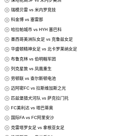
瑞模贝雷 vs 米内罗竞技
科金博 vs 塞雷那
哈拉帕城市 vs HYH 塞巴科
墨西哥美洲队女足 vs 克鲁兹女足
华盛顿精神女足 vs 北卡罗莱纳女足
布鲁克林 vs 伯明翰军团
列克星敦 vs 凤凰重生
劳顿联 vs 查尔斯顿电池
迈阿密FC vs 拉斯维加斯之光
匹兹堡猎犬河队 vs 萨克拉门托
FC美利达 vs 塔巴蒂奥
国际FA vs FC阿里安沙
克雷塔罗女足 vs 拿根亚女足