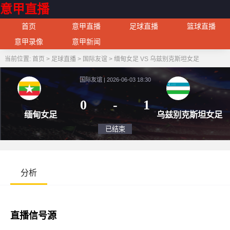
意甲直播
首页
意甲直播
足球直播
篮球直播
意甲录像
意甲新闻
当前位置:
首页
>
足球直播
>
国际友谊
>
缅甸女足 VS 乌兹别克斯坦女足
国际友谊 | 2026-06-03 18:30
0
-
1
缅甸女足
乌兹别
已结束
分析
直播信号源