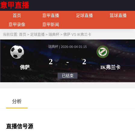
意甲直播
首页
意甲直播
足球直播
篮球直播
意甲录像
意甲新闻
当前位置:
首页
>
足球直播
>
瑞典杯
>
佛萨 VS IK弗兰卡
瑞典杯 | 2026-06-04 01:15
2
-
2
佛萨
IK
已结束
分析
直播信号源