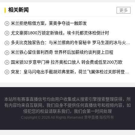
相关新闻
更多
米兰拒绝租借方案，莱奥争夺战一触即发
尤文豪掷1800万锁定新锋线，埃卡托都灵体检倒计时
多夫比克独家告白：与米兰擦肩的冬窗秘辛 罗马生涯的冰与火之
歌
米兰铁心留住普利西奇 世界杯后加薪续约谈判提上日程
国米锁32岁意甲门神 拉齐奥松口放人 转会费或低至200万欧
突发：皇马闪电出手截胡邓弗里斯，荷兰飞翼体检过关即将登陆
伯纳乌
本站所有赛事直播信号均由用户收集或从搜索引擎搜索整理获得，所
有内容均来自互联网，我们自身不提供任何直播信号和视频内容，如
侵犯您的权益请联系我们，我们会第一时间处理
Copyright © 2026 All Rights Reserved 意甲直播 版权所有