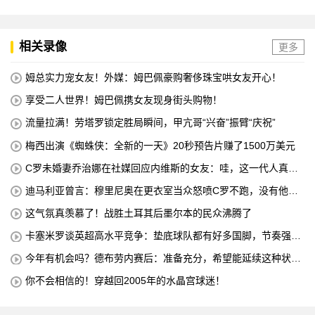
相关录像
更多
姆总实力宠女友！外媒：姆巴佩豪购奢侈珠宝哄女友开心！
享受二人世界！姆巴佩携女友现身街头购物！
流量拉满！劳塔罗锁定胜局瞬间，甲亢哥“兴奋”振臂“庆祝”
梅西出演《蜘蛛侠：全新的一天》20秒预告片赚了1500万美元
C罗未婚妻乔治娜在社媒回应内维斯的女友：哇，这一代人真劲
儿
迪马利亚曾言：穆里尼奥在更衣室当众怒喷C罗不跑，没有他不
敢惹
这气氛真羡慕了！战胜土耳其后墨尔本的民众沸腾了
卡塞米罗谈英超高水平竞争：垫底球队都有好多国脚，节奏强度
太高
今年有机会吗？德布劳内赛后：准备充分，希望能延续这种状
态！
你不会相信的！穿越回2005年的水晶宫球迷！