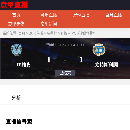
意甲直播
首页
意甲直播
足球直播
篮球直播
意甲录像
意甲新闻
当前位置:
首页
>
足球直播
>
瑞典杯
>
IF维肯 VS 尤特斯科腾
瑞典杯 | 2026-06-04 00:30
1
-
1
IF维肯
尤特
已结束
分析
直播信号源