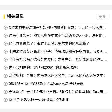
相关录像
更多
C罗未婚妻乔治娜在社媒回应内维斯的女友：哇，这一代人真劲
儿
迪马利亚曾言：穆里尼奥在更衣室当众怒喷C罗不跑，没有他不
敢惹
这气氛真羡慕了！战胜土耳其后墨尔本的民众沸腾了
卡塞米罗谈英超高水平竞争：垫底球队都有好多国脚，节奏强度
太高
今年有机会吗？德布劳内赛后：准备充分，希望能延续这种状
态！
你不会相信的！穿越回2005年的水晶宫球迷！
众望所归！合集：内马尔入选大名单，巴西人民陷入疯狂之中！
05月25日 意甲第38轮 帕尔马vs萨索洛 全场录像
无缘欧冠！米兰1-2卡利亚里最后5轮仅1胜 萨勒马科尔斯闪击难
救主
意甲-邦达攻入唯一进球 莱切1-0热那亚