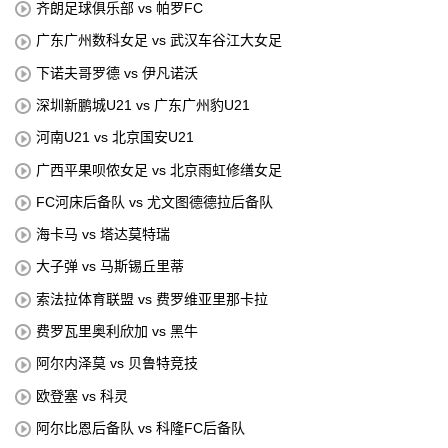
齐朗足球俱乐部 vs 帕罗FC
广东广州数科女足 vs 武汉车谷江大女足
下诺夫哥罗德 vs 伊凡诺沃
深圳新鹏城U21 vs 广东广州豹U21
河南U21 vs 北京国安U21
广西平果呗侬女足 vs 北京雨虹修缮女足
FC河床后备队 vs 尤文图德德拉后备队
海卡马 vs 塔达莫特瑞
大子弹 vs 马斯锡丘里蒂
索法拉体育联盟 vs 费罗维亚里那卡拉
费罗瓦里奥利欣加 vs 黑牛
阿尔内泽莫 vs 贝鲁特竞技
欧登塞 vs 科灵
阿尔比恩后备队 vs 科隆FC后备队