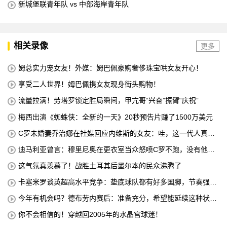
新城堡联青年队 vs 中部海岸青年队
相关录像
更多
姆总实力宠女友！外媒：姆巴佩豪购奢侈珠宝哄女友开心！
享受二人世界！姆巴佩携女友现身街头购物！
流量拉满！劳塔罗锁定胜局瞬间，甲亢哥“兴奋”振臂“庆祝”
梅西出演《蜘蛛侠：全新的一天》20秒预告片赚了1500万美元
C罗未婚妻乔治娜在社媒回应内维斯的女友：哇，这一代人真劲
儿
迪马利亚曾言：穆里尼奥在更衣室当众怒喷C罗不跑，没有他不
敢惹
这气氛真羡慕了！战胜土耳其后墨尔本的民众沸腾了
卡塞米罗谈英超高水平竞争：垫底球队都有好多国脚，节奏强度
太高
今年有机会吗？德布劳内赛后：准备充分，希望能延续这种状
态！
你不会相信的！穿越回2005年的水晶宫球迷！