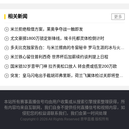
相关新闻
更多
米兰拒绝租借方案，莱奥争夺战一触即发
尤文豪掷1800万锁定新锋线，埃卡托都灵体检倒计时
多夫比克独家告白：与米兰擦肩的冬窗秘辛 罗马生涯的冰与火之
歌
米兰铁心留住普利西奇 世界杯后加薪续约谈判提上日程
国米锁32岁意甲门神 拉齐奥松口放人 转会费或低至200万欧
突发：皇马闪电出手截胡邓弗里斯，荷兰飞翼体检过关即将登陆
伯纳乌
本站所有赛事直播信号均由用户收集或从搜索引擎搜索整理获得，所
有内容均来自互联网，我们自身不提供任何直播信号和视频内容，如
侵犯您的权益请联系我们，我们会第一时间处理
Copyright © 2026 All Rights Reserved 意甲直播 版权所有