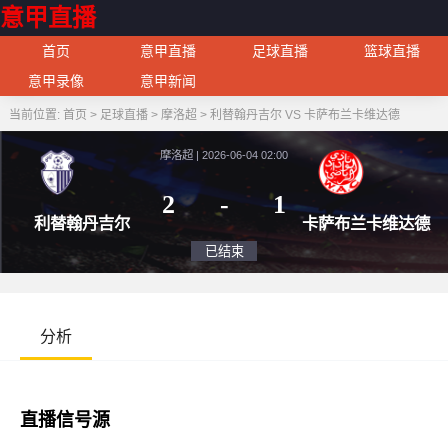
意甲直播
首页
意甲直播
足球直播
篮球直播
意甲录像
意甲新闻
当前位置:
首页
>
足球直播
>
摩洛超
>
利替翰丹吉尔 VS 卡萨布兰卡维达德
摩洛超 | 2026-06-04 02:00
2
-
1
利替翰丹吉尔
卡萨布兰
已结束
分析
直播信号源