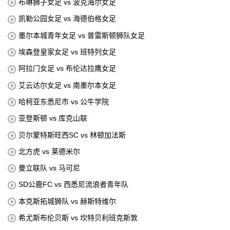
布琳狮子女足 vs 波克海尔女足
凯勒公园女足 vs 海德伯格女足
墨尔本城青年女足 vs 普雷斯顿狮队女足
埃森登皇家女足 vs 班特列女足
阿拉门女足 vs 布伦达拉鹰女足
艾云达尔女足 vs 南墨尔本女足
哈柯亚东悉尼市 vs 公牛学院
亚登斯顿 vs 库克山联
贝尔蒙特斯旺西SC vs 林顿加法斯
北方虎 vs 莱德米尔
曼立联队 vs 马可尼
SD公鹿FC vs 西悉尼流浪者青年队
本克斯拓城狮队 vs 赫斯特维尔
希尤斯布伦贝斯 vs 坎特贝利班克斯敦