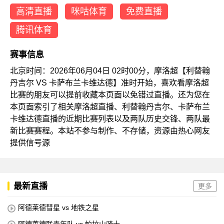
高清直播
咪咕体育
免费直播
腾讯体育
赛事信息
北京时间：2026年06月04日 02时00分，摩洛超【利替翰
丹吉尔 VS 卡萨布兰卡维达德】准时开始，喜欢看摩洛超
比赛的朋友可以提前收藏本页面以免错过直播。还为您在
本页面索引了相关摩洛超直播、利替翰丹吉尔、卡萨布兰
卡维达德直播的近期比赛列表以及两队历史交锋、两队最
新比赛赛程。本站不参与制作、不存储，资源由热心网友
提供信号源
最新直播
更多
阿德莱德彗星 vs 地铁之星
阿德莱德联青年队 vs 帕拉山骑士