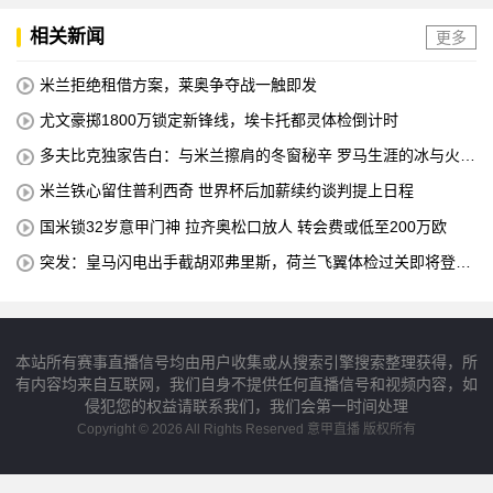
相关新闻
更多
米兰拒绝租借方案，莱奥争夺战一触即发
尤文豪掷1800万锁定新锋线，埃卡托都灵体检倒计时
多夫比克独家告白：与米兰擦肩的冬窗秘辛 罗马生涯的冰与火之
歌
米兰铁心留住普利西奇 世界杯后加薪续约谈判提上日程
国米锁32岁意甲门神 拉齐奥松口放人 转会费或低至200万欧
突发：皇马闪电出手截胡邓弗里斯，荷兰飞翼体检过关即将登陆
伯纳乌
本站所有赛事直播信号均由用户收集或从搜索引擎搜索整理获得，所
有内容均来自互联网，我们自身不提供任何直播信号和视频内容，如
侵犯您的权益请联系我们，我们会第一时间处理
Copyright © 2026 All Rights Reserved 意甲直播 版权所有