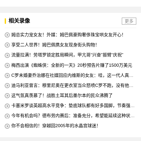
相关录像
更多
姆总实力宠女友！外媒：姆巴佩豪购奢侈珠宝哄女友开心！
享受二人世界！姆巴佩携女友现身街头购物！
流量拉满！劳塔罗锁定胜局瞬间，甲亢哥“兴奋”振臂“庆祝”
梅西出演《蜘蛛侠：全新的一天》20秒预告片赚了1500万美元
C罗未婚妻乔治娜在社媒回应内维斯的女友：哇，这一代人真劲
儿
迪马利亚曾言：穆里尼奥在更衣室当众怒喷C罗不跑，没有他不
敢惹
这气氛真羡慕了！战胜土耳其后墨尔本的民众沸腾了
卡塞米罗谈英超高水平竞争：垫底球队都有好多国脚，节奏强度
太高
今年有机会吗？德布劳内赛后：准备充分，希望能延续这种状
态！
你不会相信的！穿越回2005年的水晶宫球迷！