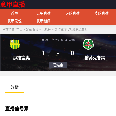
意甲直播
首页
意甲直播
足球直播
篮球直播
意甲录像
意甲新闻
当前位置:
首页
>
足球直播
>
厄瓜杯
>
瓜拉塞奥 VS 穆苏克鲁纳
厄瓜杯 | 2026-06-04 04:30
1
-
0
瓜拉塞奥
穆苏
已结束
分析
直播信号源