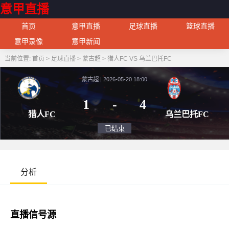
意甲直播
首页
意甲直播
足球直播
篮球直播
意甲录像
意甲新闻
当前位置:
首页
>
足球直播
>
蒙古超
>
猎人FC VS 乌兰巴托FC
蒙古超 | 2026-05-20 18:00
1
-
4
猎人FC
乌兰巴
已结束
分析
直播信号源