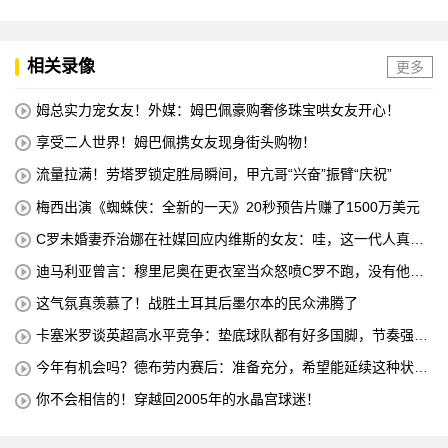
相关录像
更多
姆总实力宠女友！外媒：姆巴佩豪购奢侈珠宝哄女友开心！
享受二人世界！姆巴佩携女友现身街头购物！
流量拉满！劳塔罗锁定胜局瞬间，甲亢哥“兴奋”振臂“庆祝”
梅西出演《蜘蛛侠：全新的一天》20秒预告片赚了1500万美元
C罗未婚妻乔治娜在社媒回应内维斯的女友：哇，这一代人真劲
儿
迪马利亚曾言：穆里尼奥在更衣室当众怒喷C罗不跑，没有他不
敢惹
这气氛真羡慕了！战胜土耳其后墨尔本的民众沸腾了
卡塞米罗谈英超高水平竞争：垫底球队都有好多国脚，节奏强度
太高
今年有机会吗？德布劳内赛后：准备充分，希望能延续这种状
态！
你不会相信的！穿越回2005年的水晶宫球迷！