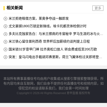
相关新闻
更多
米兰拒绝租借方案，莱奥争夺战一触即发
尤文豪掷1800万锁定新锋线，埃卡托都灵体检倒计时
多夫比克独家告白：与米兰擦肩的冬窗秘辛 罗马生涯的冰与火之
歌
米兰铁心留住普利西奇 世界杯后加薪续约谈判提上日程
国米锁32岁意甲门神 拉齐奥松口放人 转会费或低至200万欧
突发：皇马闪电出手截胡邓弗里斯，荷兰飞翼体检过关即将登陆
伯纳乌
本站所有赛事直播信号均由用户收集或从搜索引擎搜索整理获得，所
有内容均来自互联网，我们自身不提供任何直播信号和视频内容，如
侵犯您的权益请联系我们，我们会第一时间处理
Copyright © 2026 All Rights Reserved 意甲直播 版权所有