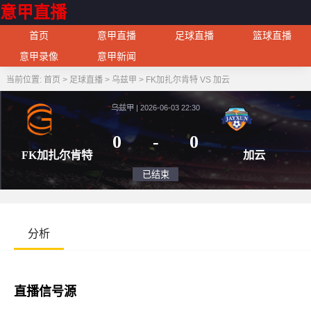
意甲直播
首页
意甲直播
足球直播
篮球直播
意甲录像
意甲新闻
当前位置:
首页
>
足球直播
>
乌兹甲
>
FK加扎尔肯特 VS 加云
乌兹甲 | 2026-06-03 22:30
0
-
0
FK加扎尔肯特
加
已结束
分析
直播信号源