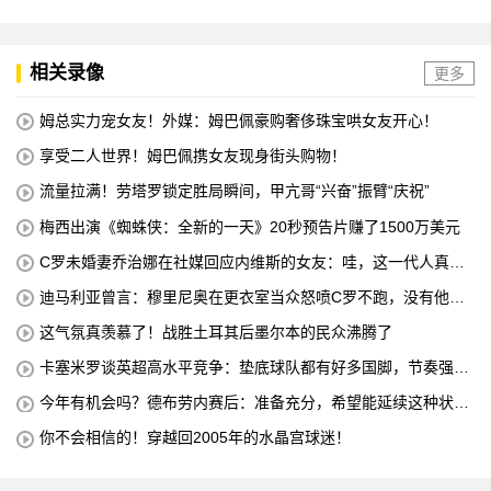
相关录像
更多
姆总实力宠女友！外媒：姆巴佩豪购奢侈珠宝哄女友开心！
享受二人世界！姆巴佩携女友现身街头购物！
流量拉满！劳塔罗锁定胜局瞬间，甲亢哥“兴奋”振臂“庆祝”
梅西出演《蜘蛛侠：全新的一天》20秒预告片赚了1500万美元
C罗未婚妻乔治娜在社媒回应内维斯的女友：哇，这一代人真劲
儿
迪马利亚曾言：穆里尼奥在更衣室当众怒喷C罗不跑，没有他不
敢惹
这气氛真羡慕了！战胜土耳其后墨尔本的民众沸腾了
卡塞米罗谈英超高水平竞争：垫底球队都有好多国脚，节奏强度
太高
今年有机会吗？德布劳内赛后：准备充分，希望能延续这种状
态！
你不会相信的！穿越回2005年的水晶宫球迷！