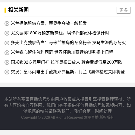
相关新闻
更多
米兰拒绝租借方案，莱奥争夺战一触即发
尤文豪掷1800万锁定新锋线，埃卡托都灵体检倒计时
多夫比克独家告白：与米兰擦肩的冬窗秘辛 罗马生涯的冰与火之
歌
米兰铁心留住普利西奇 世界杯后加薪续约谈判提上日程
国米锁32岁意甲门神 拉齐奥松口放人 转会费或低至200万欧
突发：皇马闪电出手截胡邓弗里斯，荷兰飞翼体检过关即将登陆
伯纳乌
本站所有赛事直播信号均由用户收集或从搜索引擎搜索整理获得，所
有内容均来自互联网，我们自身不提供任何直播信号和视频内容，如
侵犯您的权益请联系我们，我们会第一时间处理
Copyright © 2026 All Rights Reserved 意甲直播 版权所有