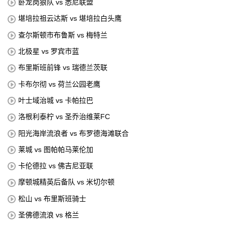
卧龙岗狼队 vs 悉尼联盟
堪培拉祖云达斯 vs 堪培拉白头鹰
查尔斯顿市布鲁斯 vs 梅特兰
北极星 vs 罗宾市蓝
布里斯班前锋 vs 瑞德兰茨联
卡布尔彻 vs 荷兰公园老鹰
叶士域治城 vs 卡帕拉巴
洛根利泰柠 vs 圣乔治维莱FC
阳光海岸流浪者 vs 布罗德海滩联合
莱城 vs 图帕帕马莱伦加
卡伦德拉 vs 佛吉尼亚联
摩顿城精英后备队 vs 米切尔顿
松山 vs 布里斯班骑士
圣佛德流浪 vs 格兰