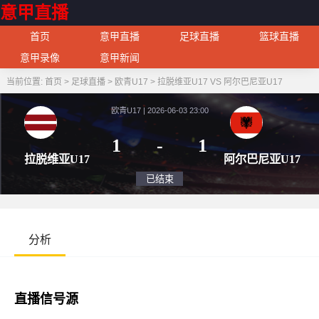
意甲直播
首页
意甲直播
足球直播
篮球直播
意甲录像
意甲新闻
当前位置:
首页
>
足球直播
>
欧青U17
>
拉脱维亚U17 VS 阿尔巴尼亚U17
欧青U17 | 2026-06-03 23:00
1
-
1
拉脱维亚U17
阿尔巴
已结束
分析
直播信号源