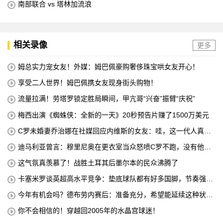
南部联合 vs 塔林加流浪
相关录像
更多
姆总实力宠女友！外媒：姆巴佩豪购奢侈珠宝哄女友开心！
享受二人世界！姆巴佩携女友现身街头购物！
流量拉满！劳塔罗锁定胜局瞬间，甲亢哥“兴奋”振臂“庆祝”
梅西出演《蜘蛛侠：全新的一天》20秒预告片赚了1500万美元
C罗未婚妻乔治娜在社媒回应内维斯的女友：哇，这一代人真劲
儿
迪马利亚曾言：穆里尼奥在更衣室当众怒喷C罗不跑，没有他不
敢惹
这气氛真羡慕了！战胜土耳其后墨尔本的民众沸腾了
卡塞米罗谈英超高水平竞争：垫底球队都有好多国脚，节奏强度
太高
今年有机会吗？德布劳内赛后：准备充分，希望能延续这种状
态！
你不会相信的！穿越回2005年的水晶宫球迷！