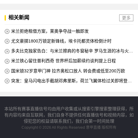
相关新闻
更多
米兰拒绝租借方案，莱奥争夺战一触即发
尤文豪掷1800万锁定新锋线，埃卡托都灵体检倒计时
多夫比克独家告白：与米兰擦肩的冬窗秘辛 罗马生涯的冰与火之
歌
米兰铁心留住普利西奇 世界杯后加薪续约谈判提上日程
国米锁32岁意甲门神 拉齐奥松口放人 转会费或低至200万欧
突发：皇马闪电出手截胡邓弗里斯，荷兰飞翼体检过关即将登陆
伯纳乌
本站所有赛事直播信号均由用户收集或从搜索引擎搜索整理获得，所
有内容均来自互联网，我们自身不提供任何直播信号和视频内容，如
侵犯您的权益请联系我们，我们会第一时间处理
Copyright © 2026 All Rights Reserved 意甲直播 版权所有