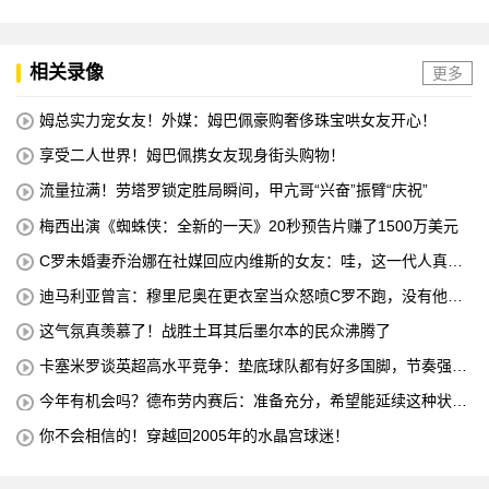
相关录像
更多
姆总实力宠女友！外媒：姆巴佩豪购奢侈珠宝哄女友开心！
享受二人世界！姆巴佩携女友现身街头购物！
流量拉满！劳塔罗锁定胜局瞬间，甲亢哥“兴奋”振臂“庆祝”
梅西出演《蜘蛛侠：全新的一天》20秒预告片赚了1500万美元
C罗未婚妻乔治娜在社媒回应内维斯的女友：哇，这一代人真劲
儿
迪马利亚曾言：穆里尼奥在更衣室当众怒喷C罗不跑，没有他不
敢惹
这气氛真羡慕了！战胜土耳其后墨尔本的民众沸腾了
卡塞米罗谈英超高水平竞争：垫底球队都有好多国脚，节奏强度
太高
今年有机会吗？德布劳内赛后：准备充分，希望能延续这种状
态！
你不会相信的！穿越回2005年的水晶宫球迷！