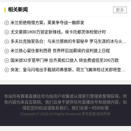
相关新闻
更多
米兰拒绝租借方案，莱奥争夺战一触即发
尤文豪掷1800万锁定新锋线，埃卡托都灵体检倒计时
多夫比克独家告白：与米兰擦肩的冬窗秘辛 罗马生涯的冰与火之
歌
米兰铁心留住普利西奇 世界杯后加薪续约谈判提上日程
国米锁32岁意甲门神 拉齐奥松口放人 转会费或低至200万欧
突发：皇马闪电出手截胡邓弗里斯，荷兰飞翼体检过关即将登陆
伯纳乌
本站所有赛事直播信号均由用户收集或从搜索引擎搜索整理获得，所
有内容均来自互联网，我们自身不提供任何直播信号和视频内容，如
侵犯您的权益请联系我们，我们会第一时间处理
Copyright © 2026 All Rights Reserved 意甲直播 版权所有