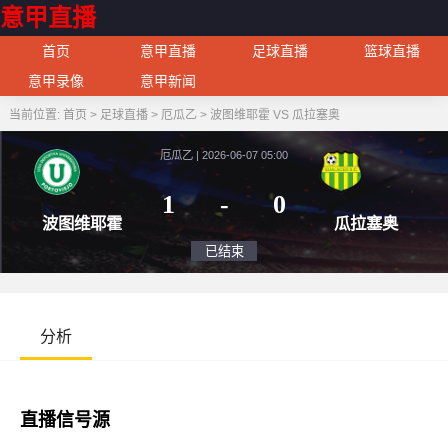
意甲直播
首页
意甲直播
足球直播
篮球直播
意甲录像
意甲新闻
当前位置:
首页
>
足球直播
>
厄瓜乙
>
波图维耶霍 VS 瓜拉塞奥
厄瓜乙 | 2026-06-07 05:00
1
-
0
波图维耶霍
瓜拉
已结束
分析
直播信号源