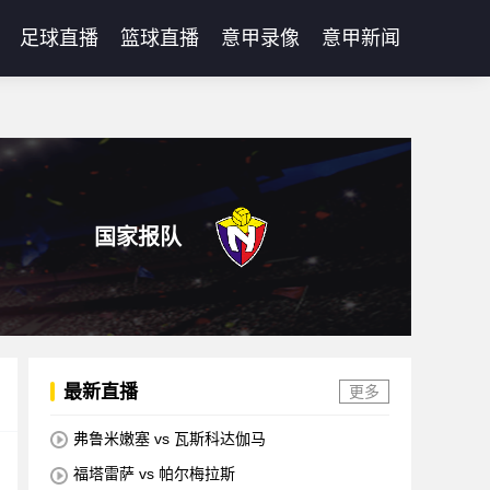
足球直播
篮球直播
意甲录像
意甲新闻
国家报队
最新直播
更多
弗鲁米嫩塞 vs 瓦斯科达伽马
福塔雷萨 vs 帕尔梅拉斯