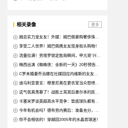
相关录像
更多
姆总实力宠女友！外媒：姆巴佩豪购奢侈珠宝
哄女友开心！
享受二人世界！姆巴佩携女友现身街头购物！
流量拉满！劳塔罗锁定胜局瞬间，甲亢哥“兴
奋”振臂“庆祝”
梅西出演《蜘蛛侠：全新的一天》20秒预告片
赚了1500万美元
C罗未婚妻乔治娜在社媒回应内维斯的女友：
哇，这一代人真劲儿
迪马利亚曾言：穆里尼奥在更衣室当众怒喷C
罗不跑，没有他不敢惹
这气氛真羡慕了！战胜土耳其后墨尔本的民众
沸腾了
卡塞米罗谈英超高水平竞争：垫底球队都有好
多国脚，节奏强度太高
今年有机会吗？德布劳内赛后：准备充分，希
望能延续这种状态！
你不会相信的！穿越回2005年的水晶宫球迷！