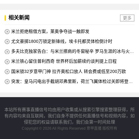
相关新闻
更多
米兰拒绝租借方案，莱奥争夺战一触即发
尤文豪掷1800万锁定新锋线，埃卡托都灵体检倒计时
多夫比克独家告白：与米兰擦肩的冬窗秘辛 罗马生涯的冰与火之
歌
米兰铁心留住普利西奇 世界杯后加薪续约谈判提上日程
国米锁32岁意甲门神 拉齐奥松口放人 转会费或低至200万欧
突发：皇马闪电出手截胡邓弗里斯，荷兰飞翼体检过关即将登陆
伯纳乌
本站所有赛事直播信号均由用户收集或从搜索引擎搜索整理获得，所
有内容均来自互联网，我们自身不提供任何直播信号和视频内容，如
侵犯您的权益请联系我们，我们会第一时间处理
Copyright © 2026 All Rights Reserved 意甲直播 版权所有