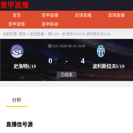
意甲直播
首页
意甲直播
足球直播
篮球直播
意甲录像
意甲新闻
当前位置:
首页
>
足球直播
>
捷U19
>
史洛特U19 VS 波利斯拉夫U19
捷U19 | 2026-06-10 19:00
0
-
4
史洛特U19
波利斯拉
已结束
分析
直播信号源