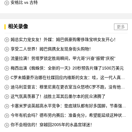
安格比 vs 古特
相关录像
更多
姆总实力宠女友！外媒：姆巴佩豪购奢侈珠宝哄女友开心！
享受二人世界！姆巴佩携女友现身街头购物！
流量拉满！劳塔罗锁定胜局瞬间，甲亢哥“兴奋”振臂“庆祝”
梅西出演《蜘蛛侠：全新的一天》20秒预告片赚了1500万美元
C罗未婚妻乔治娜在社媒回应内维斯的女友：哇，这一代人真劲
儿
迪马利亚曾言：穆里尼奥在更衣室当众怒喷C罗不跑，没有他不
敢惹
这气氛真羡慕了！战胜土耳其后墨尔本的民众沸腾了
卡塞米罗谈英超高水平竞争：垫底球队都有好多国脚，节奏强度
太高
今年有机会吗？德布劳内赛后：准备充分，希望能延续这种状
态！
你不会相信的！穿越回2005年的水晶宫球迷！