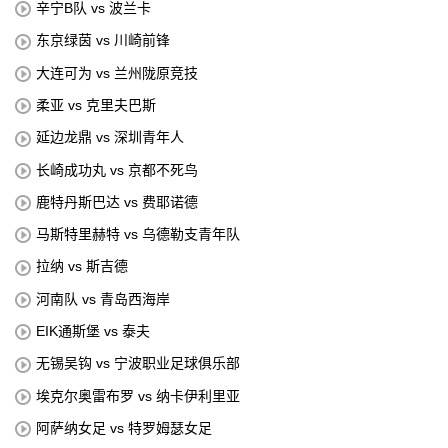
辛宁B队 vs 波兰卡
东京绿茵 vs 川崎前锋
大连可为 vs 兰州陇原竞技
柔亚 vs 克里夫巴斯
延边龙鼎 vs 深圳青年人
长崎成功丸 vs 京都不死鸟
鹿特丹斯巴达 vs 费耶诺德
马斯特里赫特 vs 乌德勒支青年队
拉纳 vs 斯吉德
河南队 vs 青岛西海岸
EIK通斯堡 vs 泰夫
无锡吴钩 vs 宁波职业足球俱乐部
埃克尔奥雷布罗 vs 纳卡伊利里亚
阿萨纳女足 vs 特罗姆瑟女足