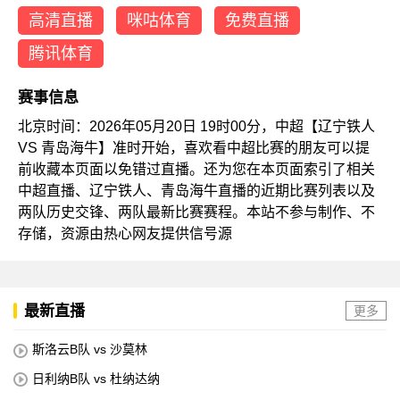
高清直播
咪咕体育
免费直播
腾讯体育
赛事信息
北京时间：2026年05月20日 19时00分，中超【辽宁铁人
VS 青岛海牛】准时开始，喜欢看中超比赛的朋友可以提
前收藏本页面以免错过直播。还为您在本页面索引了相关
中超直播、辽宁铁人、青岛海牛直播的近期比赛列表以及
两队历史交锋、两队最新比赛赛程。本站不参与制作、不
存储，资源由热心网友提供信号源
最新直播
更多
斯洛云B队 vs 沙莫林
日利纳B队 vs 杜纳达纳