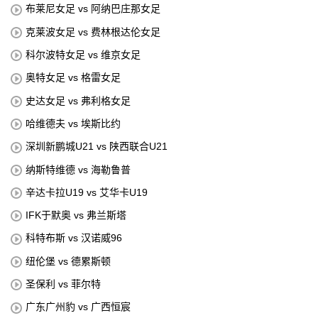
布莱尼女足 vs 阿纳巴庄那女足
克莱波女足 vs 费林根达伦女足
科尔波特女足 vs 维京女足
奥特女足 vs 格雷女足
史达女足 vs 弗利格女足
哈维德夫 vs 埃斯比约
深圳新鹏城U21 vs 陕西联合U21
纳斯特维德 vs 海勒鲁普
辛达卡拉U19 vs 艾华卡U19
IFK于默奥 vs 弗兰斯塔
科特布斯 vs 汉诺威96
纽伦堡 vs 德累斯顿
圣保利 vs 菲尔特
广东广州豹 vs 广西恒宸