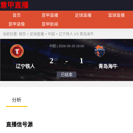
意甲直播
首页
意甲直播
足球直播
篮球直播
意甲录像
意甲新闻
当前位置:
首页
>
足球直播
>
中超
>
辽宁铁人 VS 青岛海牛
中超 | 2026-05-20 19:00
2
-
1
辽宁铁人
青岛
已结束
分析
直播信号源