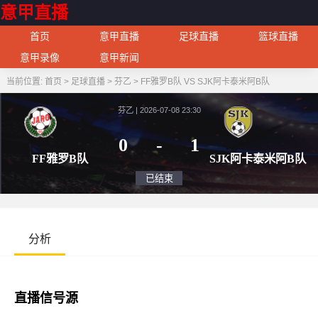
意甲直播
首页
意甲直播
足球直播
篮球直播
意甲录像
意甲新闻
当前位置:
首页
>
足球直播
>
芬乙
>
FF雅罗B队 VS SJK阿卡泰米阿B队
芬乙 | 2026-07-08 23:30
0
-
1
FF雅罗B队
SJK阿卡
已结束
分析
直播信号源