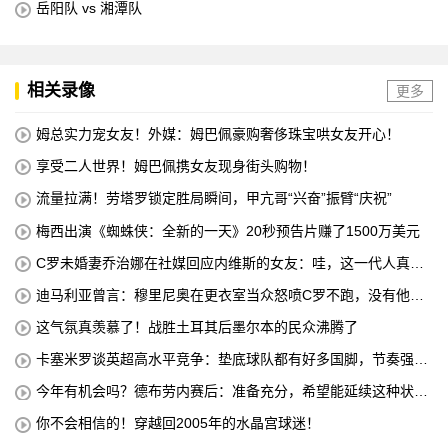
岳阳队 vs 湘潭队
相关录像
更多
姆总实力宠女友！外媒：姆巴佩豪购奢侈珠宝哄女友开心！
享受二人世界！姆巴佩携女友现身街头购物！
流量拉满！劳塔罗锁定胜局瞬间，甲亢哥“兴奋”振臂“庆祝”
梅西出演《蜘蛛侠：全新的一天》20秒预告片赚了1500万美元
C罗未婚妻乔治娜在社媒回应内维斯的女友：哇，这一代人真劲
儿
迪马利亚曾言：穆里尼奥在更衣室当众怒喷C罗不跑，没有他不
敢惹
这气氛真羡慕了！战胜土耳其后墨尔本的民众沸腾了
卡塞米罗谈英超高水平竞争：垫底球队都有好多国脚，节奏强度
太高
今年有机会吗？德布劳内赛后：准备充分，希望能延续这种状
态！
你不会相信的！穿越回2005年的水晶宫球迷！