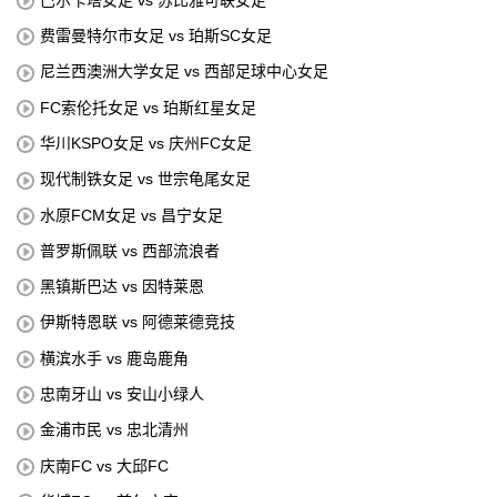
费雷曼特尔市女足 vs 珀斯SC女足
尼兰西澳洲大学女足 vs 西部足球中心女足
FC索伦托女足 vs 珀斯红星女足
华川KSPO女足 vs 庆州FC女足
现代制铁女足 vs 世宗龟尾女足
水原FCM女足 vs 昌宁女足
普罗斯佩联 vs 西部流浪者
黑镇斯巴达 vs 因特莱恩
伊斯特恩联 vs 阿德莱德竞技
横滨水手 vs 鹿岛鹿角
忠南牙山 vs 安山小绿人
金浦市民 vs 忠北清州
庆南FC vs 大邱FC