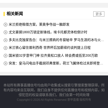
相关新闻
更多
米兰拒绝租借方案，莱奥争夺战一触即发
尤文豪掷1800万锁定新锋线，埃卡托都灵体检倒计时
多夫比克独家告白：与米兰擦肩的冬窗秘辛 罗马生涯的冰与火之
歌
米兰铁心留住普利西奇 世界杯后加薪续约谈判提上日程
国米锁32岁意甲门神 拉齐奥松口放人 转会费或低至200万欧
突发：皇马闪电出手截胡邓弗里斯，荷兰飞翼体检过关即将登陆
伯纳乌
本站所有赛事直播信号均由用户收集或从搜索引擎搜索整理获得，所
有内容均来自互联网，我们自身不提供任何直播信号和视频内容，如
侵犯您的权益请联系我们，我们会第一时间处理
Copyright © 2026 All Rights Reserved 意甲直播 版权所有