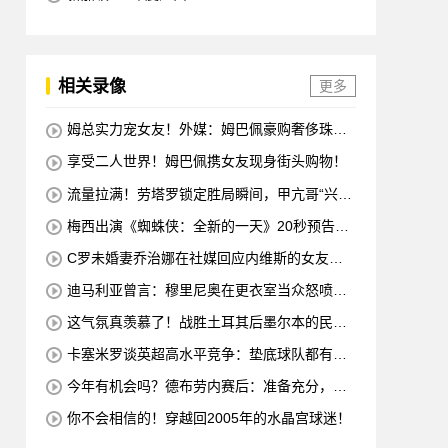
相关录像
更多
姆总实力宠女友！外媒：姆巴佩豪购奢侈珠宝
哄女友开心！
享受二人世界！姆巴佩携女友现身街头购物！
流量拉满！劳塔罗锁定胜局瞬间，甲亢哥“兴
奋”振臂“庆祝”
梅西出演《蜘蛛侠：全新的一天》20秒预告片
赚了1500万美元
C罗未婚妻乔治娜在社媒回应内维斯的女友：
哇，这一代人真劲儿
迪马利亚曾言：穆里尼奥在更衣室当众怒喷C
罗不跑，没有他不敢惹
这气氛真羡慕了！战胜土耳其后墨尔本的民众
沸腾了
卡塞米罗谈英超高水平竞争：垫底球队都有好
多国脚，节奏强度太高
今年有机会吗？德布劳内赛后：准备充分，希
望能延续这种状态！
你不会相信的！穿越回2005年的水晶宫球迷！