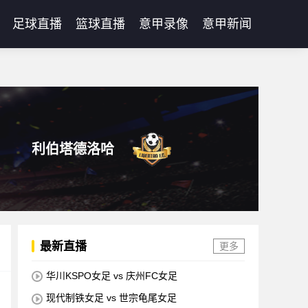
足球直播
篮球直播
意甲录像
意甲新闻
利伯塔德洛哈
最新直播
更多
华川KSPO女足 vs 庆州FC女足
现代制铁女足 vs 世宗龟尾女足