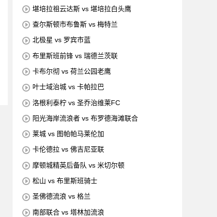
堪培拉祖云达斯 vs 堪培拉白头鹰
查尔斯顿市布鲁斯 vs 梅特兰
北极星 vs 罗宾市蓝
布里斯班前锋 vs 瑞德兰茨联
卡布尔彻 vs 荷兰公园老鹰
叶士域治城 vs 卡帕拉巴
洛根利泰柠 vs 圣乔治维莱FC
阳光海岸流浪者 vs 布罗德海滩联合
莱城 vs 图帕帕马莱伦加
卡伦德拉 vs 佛吉尼亚联
摩顿城精英后备队 vs 米切尔顿
松山 vs 布里斯班骑士
圣佛德流浪 vs 格兰
南部联合 vs 塔林加流浪