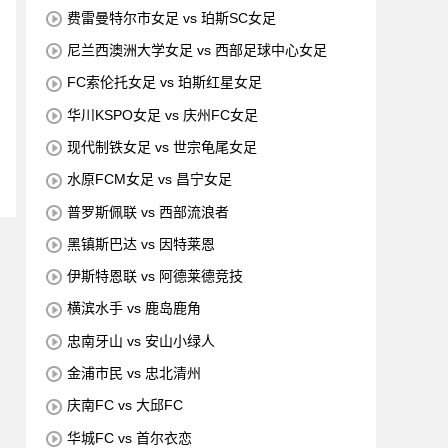
费雷曼特尔市女足 vs 珀斯SC女足
尼兰西澳洲大学女足 vs 西部足球中心女足
FC索伦托女足 vs 珀斯红星女足
华川KSPO女足 vs 庆州FC女足
现代制铁女足 vs 世宗龟尾女足
水原FCM女足 vs 昌宁女足
普罗斯佩联 vs 西部流浪者
黑镇斯巴达 vs 因特莱恩
伊斯特恩联 vs 阿德莱德竞技
横滨水手 vs 鹿岛鹿角
忠南牙山 vs 安山小绿人
金浦市民 vs 忠北清州
庆南FC vs 大邱FC
华城FC vs 首尔衣恋