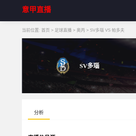
意甲直播
当前位置:
首页
>
足球直播
>
奥丙
>
SV多瑙 VS 帕多夫
SV多瑙
分析