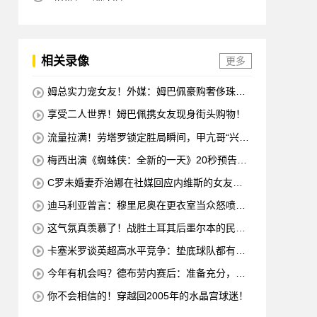
相关录像
更多
姆总实力宠女友！外媒：姆巴佩豪购奢侈珠宝
哄女友开心！
享受二人世界！姆巴佩携女友现身街头购物！
流量拉满！劳塔罗锁定胜局瞬间，甲亢哥“兴
奋”振臂“庆祝”
梅西出演《蜘蛛侠：全新的一天》20秒预告片
赚了1500万美元
C罗未婚妻乔治娜在社媒回应内维斯的女友：
哇，这一代人真劲儿
迪马利亚曾言：穆里尼奥在更衣室当众怒喷C
罗不跑，没有他不敢惹
这气氛真羡慕了！战胜土耳其后墨尔本的民众
沸腾了
卡塞米罗谈英超高水平竞争：垫底球队都有好
多国脚，节奏强度太高
今年有机会吗？德布劳内赛后：准备充分，希
望能延续这种状态！
你不会相信的！穿越回2005年的水晶宫球迷！