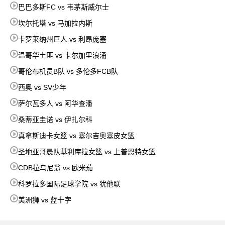
巴巴多斯FC vs 韦茅斯威尔士
坎尔托塔 vs 马加拉内斯
卡罗莱纳州巨人 vs 利昂庞塞
温哥华土匪 vs 卡尔加里浪涌
哥伦布机员B队 vs 多伦多FCB队
西奥 vs SV少年
萨尔瓦多人 vs 阿华查潘
桑蒂亚圭诺 vs 伊扎尔科
真拿斯迪卡女篮 vs 塞尔吉奥塞皮女篮
圣地亚哥晨队基利库拉女篮 vs 上普恩特女篮
CDB拉乌尼翁 vs 欧米茄
科罗拉多国际足球学院 vs 犹他联
美洲狮 vs 蓝十字