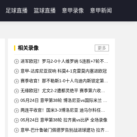
足球直播
篮球直播
意甲录像
意甲新闻
相关录像
更多
进军欧冠！罗马2-0十人维罗纳 5连胜+7轮不败
第3收官 迪巴拉2助攻
意甲-达库尼亚双响 科莫4-1克雷莫内塞进欧冠
赛季收官！那不勒斯1-0十人乌迪内斯锁定第二
丁丁助攻霍伊伦制胜
无缘欧冠！尤文2-2遭都灵绝平 赛季第六收官
将战欧联 DV9双响
05月24日 意甲第38轮 博洛尼亚vs国际米兰 全
场录像
两连平收官！国米3-3博洛尼亚 迪马尔科任意
球破门泽林斯基乌龙
05月24日 意甲第38轮 拉齐奥vs比萨 全场录像
意甲-巴什鲁破门佩德罗告别战进球建功 拉齐奥
2-1逆转比萨