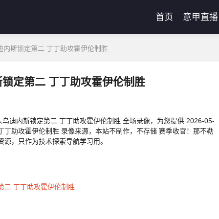
首页
意甲直播
迪内斯锁定第二 丁丁助攻霍伊伦制胜
斯锁定第二 丁丁助攻霍伊伦制胜
迪内斯锁定第二 丁丁助攻霍伊伦制胜 全场录像，为您提供 2026-05-
第二 丁丁助攻霍伊伦制胜 录像来源，本站不制作，不存储 赛季收官！那不勒
像资源，只作为技术探索导航学习用。
定第二 丁丁助攻霍伊伦制胜