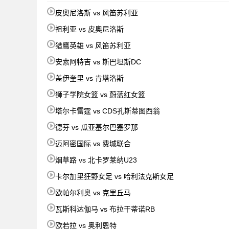
皮奧尼洛斯 vs 风笛苏利亚
祖利亚 vs 皮奧尼洛斯
猎鹰英雄 vs 风笛苏利亚
安索阿特吉 vs 斯巴坦斯DC
盖伊奎里 vs 肯塔洛斯
狮子学院女篮 vs 蔚蓝红女篮
塔尔卡雷霆 vs CDS孔斯蒂图西翁
德芬 vs 瓜亚基尔巴塞罗那
迈阿密国际 vs 费城联合
烟草路 vs 北卡罗莱纳U23
卡尔加里狂野女足 vs 哈利法克斯女足
欧帕尔利奥 vs 克里丘马
瓦斯科达伽马 vs 布拉干蒂诺RB
欧若拉 vs 奥利恩特