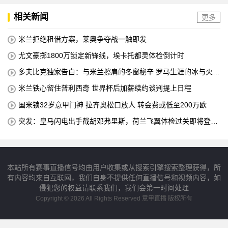
相关新闻
更多
米兰拒绝租借方案，莱奥争夺战一触即发
尤文豪掷1800万锁定新锋线，埃卡托都灵体检倒计时
多夫比克独家告白：与米兰擦肩的冬窗秘辛 罗马生涯的冰与火之
歌
米兰铁心留住普利西奇 世界杯后加薪续约谈判提上日程
国米锁32岁意甲门神 拉齐奥松口放人 转会费或低至200万欧
突发：皇马闪电出手截胡邓弗里斯，荷兰飞翼体检过关即将登陆
伯纳乌
本站所有赛事直播信号均由用户收集或从搜索引擎搜索整理获得，所
有内容均来自互联网，我们自身不提供任何直播信号和视频内容，如
侵犯您的权益请联系我们，我们会第一时间处理
Copyright © 2026 All Rights Reserved 意甲直播 版权所有