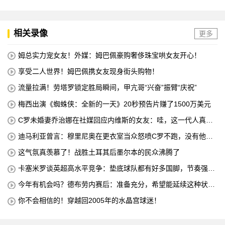
相关录像
更多
姆总实力宠女友！外媒：姆巴佩豪购奢侈珠宝哄女友开心！
享受二人世界！姆巴佩携女友现身街头购物！
流量拉满！劳塔罗锁定胜局瞬间，甲亢哥“兴奋”振臂“庆祝”
梅西出演《蜘蛛侠：全新的一天》20秒预告片赚了1500万美元
C罗未婚妻乔治娜在社媒回应内维斯的女友：哇，这一代人真劲
儿
迪马利亚曾言：穆里尼奥在更衣室当众怒喷C罗不跑，没有他不
敢惹
这气氛真羡慕了！战胜土耳其后墨尔本的民众沸腾了
卡塞米罗谈英超高水平竞争：垫底球队都有好多国脚，节奏强度
太高
今年有机会吗？德布劳内赛后：准备充分，希望能延续这种状
态！
你不会相信的！穿越回2005年的水晶宫球迷！