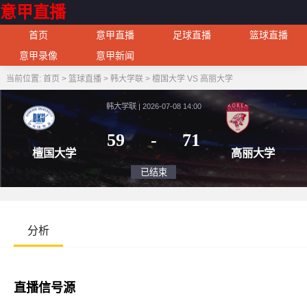
意甲直播
首页
意甲直播
足球直播
篮球直播
意甲录像
意甲新闻
当前位置:
首页
>
篮球直播
>
韩大学联
>
檀国大学 VS 高丽大学
韩大学联 | 2026-07-08 14:00
59
-
71
檀国大学
高
已结束
分析
直播信号源