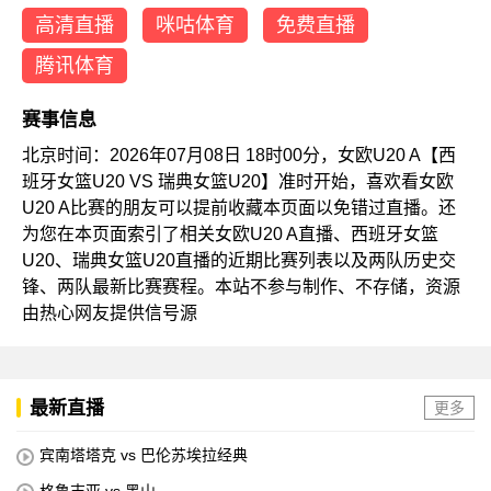
高清直播
咪咕体育
免费直播
腾讯体育
赛事信息
北京时间：2026年07月08日 18时00分，女欧U20 A【西
班牙女篮U20 VS 瑞典女篮U20】准时开始，喜欢看女欧
U20 A比赛的朋友可以提前收藏本页面以免错过直播。还
为您在本页面索引了相关女欧U20 A直播、西班牙女篮
U20、瑞典女篮U20直播的近期比赛列表以及两队历史交
锋、两队最新比赛赛程。本站不参与制作、不存储，资源
由热心网友提供信号源
最新直播
更多
宾南塔塔克 vs 巴伦苏埃拉经典
格鲁吉亚 vs 黑山