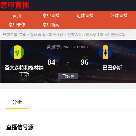
意甲直播
首页
意甲直播
足球直播
篮球直播
意甲录像
意甲新闻
当前位置:
首页
>
篮球直播
>
美洲杯预
>
圣文森特和格林纳丁斯 VS 巴巴多斯
美洲杯预 | 2026-07-13 00:30
84
-
96
圣文森特和格林纳
巴
丁斯
已结束
分析
直播信号源