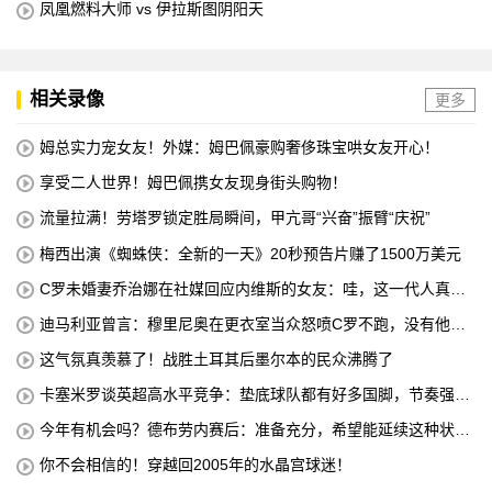
凤凰燃料大师 vs 伊拉斯图阴阳天
相关录像
更多
姆总实力宠女友！外媒：姆巴佩豪购奢侈珠宝哄女友开心！
享受二人世界！姆巴佩携女友现身街头购物！
流量拉满！劳塔罗锁定胜局瞬间，甲亢哥“兴奋”振臂“庆祝”
梅西出演《蜘蛛侠：全新的一天》20秒预告片赚了1500万美元
C罗未婚妻乔治娜在社媒回应内维斯的女友：哇，这一代人真劲
儿
迪马利亚曾言：穆里尼奥在更衣室当众怒喷C罗不跑，没有他不
敢惹
这气氛真羡慕了！战胜土耳其后墨尔本的民众沸腾了
卡塞米罗谈英超高水平竞争：垫底球队都有好多国脚，节奏强度
太高
今年有机会吗？德布劳内赛后：准备充分，希望能延续这种状
态！
你不会相信的！穿越回2005年的水晶宫球迷！