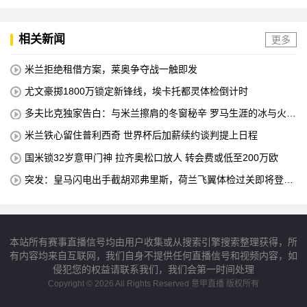
相关新闻
更多
米兰拒绝租借方案，莱奥争夺战一触即发
尤文豪掷1800万锁定新锋线，埃卡托都灵体检倒计时
多夫比克独家告白：与米兰擦肩的冬窗秘辛 罗马生涯的冰与火之
歌
米兰铁心留住普利西奇 世界杯后加薪续约谈判提上日程
国米锁32岁意甲门神 拉齐奥松口放人 转会费或低至200万欧
突发：皇马闪电出手截胡邓弗里斯，荷兰飞翼体检过关即将登陆
伯纳乌
本站所有赛事直播信号均由用户收集或从搜索引擎搜索整理获得，所
有内容均来自互联网，我们自身不提供任何直播信号和视频内容，如
侵犯您的权益请联系我们，我们会第一时间处理
Copyright © 2026 All Rights Reserved 意甲直播 版权所有